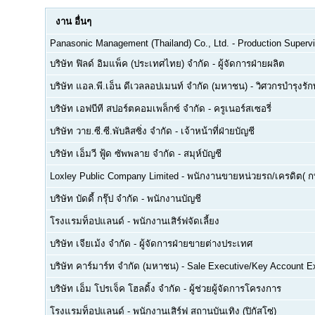
งาน
อื่นๆ
Panasonic Management (Thailand) Co., Ltd.
-
Production Supervi
บริษัท ฟิลด์ อิมแพ็ค (ประเทศไทย) จำกัด
-
ผู้จัดการฝ่ายผลิต
บริษัท แอล.พี.เอ็น ดีเวลลอปเมนท์ จำกัด (มหาชน)
-
วิศวกรบำรุงรั
บริษัท เอฟบีที สปอร์ตคอมเพล็กซ์ จำกัด
-
ครูเนอร์สเซอรี่
บริษัท วาย.ซี.ซี.พับลิสซิ่ง จำกัด
-
เจ้าหน้าที่ฝ่ายบัญชี
บริษัท เอ็มวี ฟู้ด ซัพพลาย จำกัด
-
สมุห์บัญชี
Loxley Public Company Limited
-
พนักงานขายหน่วยรถ/เครดิต( ก
บริษัท บัดดี้ กรุ๊ป จำกัด
-
พนักงานบัญชี
โรงแรมท็อปแลนด์
-
พนักงานเสิร์ฟจัดเลี้ยง
บริษัท เจียเม้ง จำกัด
-
ผู้จัดการฝ่ายขายต่างประเทศ
บริษัท คาร์มาร์ท จำกัด (มหาชน)
-
Sale Executive/Key Account E
บริษัท เอ็ม โปรเจ็ค โฮลดิ้ง จำกัด
-
ผู้ช่วยผู้จัดการโครงการ
โรงแรมท็อปแลนด์
-
พนักงานเสิร์ฟ สถานบันเทิง (ปิกัสโซ่)