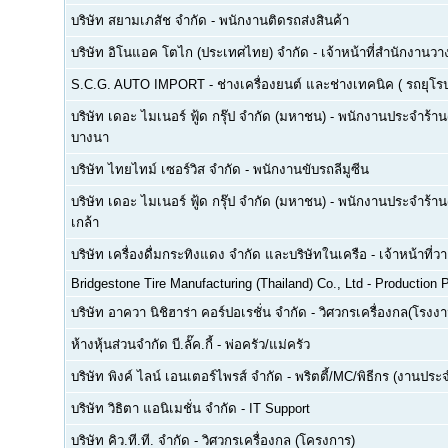
บริษัท สยามเภสัช จำกัด
-
พนักงานติดรถส่งสินค้า
บริษัท อิโนแอค โตไก (ประเทศไทย) จำกัด
-
เจ้าหน้าที่สำนักงาน
S.C.G. AUTO IMPORT
-
ช่างเครื่องยนต์ และช่างเทคนิค ( รถยุโรป -
บริษัท เดอะ ไมเนอร์ ฟู้ด กรุ๊ป จำกัด (มหาชน)
-
พนักงานประจำร้าน(F
บางนา
บริษัท ไทยไทม์ เซอร์วิส จำกัด
-
พนักงานขับรถลีมูซีน
บริษัท เดอะ ไมเนอร์ ฟู้ด กรุ๊ป จำกัด (มหาชน)
-
พนักงานประจำร้าน(
เกล้า
บริษัท เครื่องดื่มกระทิงแดง จำกัด และบริษัทในเครือ
-
เจ้าหน้าที่
Bridgestone Tire Manufacturing (Thailand) Co., Ltd
-
Production P
บริษัท อาควา นิชิฮาร่า คอร์ปอเรชั่น จำกัด
-
วิศวกรเครื่องกล(โรงงา
ห้างหุ้นส่วนจำกัด บี.ลั๊ค.กี้
-
พ่อครัว/แม่ครัว
บริษัท พิงค์ ไลน์ เอนเตอร์ไพรส์ จำกัด
-
พริตตี้/MC/พิธีกร (งานประ
บริษัท วิธิตา แอนิเมชั่น จำกัด
-
IT Support
บริษัท คิว.ที.ที. จำกัด
-
วิศวกรเครื่องกล (โครงการ)