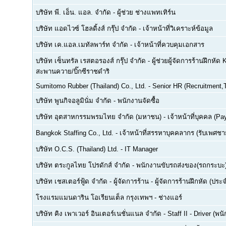
บริษัท พี. เอ็น. แอล. จำกัด
-
ผู้ช่วย ช่างแพทเทิร์น
บริษัท แอดไวซ์ โฮลดิ้งส์ กรุ๊ป จำกัด
-
เจ้าหน้าที่วิเคราะห์ข้อมูล
บริษัท เค.แอล.เมทัลพาร์ท จำกัด
-
เจ้าหน้าที่ควบคุมเอกสาร
บริษัท เซ็นทรัล เรสตอรองส์ กรุ๊ป จำกัด
-
ผู้ช่วยผู้จัดการร้านฝึกหัด 
สะพานควาย/บิ๊กซีราชดำริ
Sumitomo Rubber (Thailand) Co., Ltd.
-
Senior HR (Recruitment,T
บริษัท พูนกิจอลูมินั่ม จำกัด
-
พนักงานจัดซื้อ
บริษัท อุตสาหกรรมพรมไทย จำกัด (มหาชน)
-
เจ้าหน้าที่บุคคล (Pay
Bangkok Staffing Co., Ltd.
-
เจ้าหน้าที่สรรหาบุคคลากร (รับเพศชาย
บริษัท O.C.S. (Thailand) Ltd.
-
IT Manager
บริษัท ตระกูลไทย โปรดักส์ จำกัด
-
พนักงานขับรถส่งของ(รถกระบะ
บริษัท เชสเตอร์ฟู้ด จำกัด
-
ผู้จัดการร้าน - ผู้จัดการร้านฝึกหัด (ปร
โรงแรมแมนดาริน โอเรียนเต็ล กรุงเทพฯ
-
ช่างแอร์
บริษัท คิง เพาเวอร์ อินเตอร์เนชั่นแนล จำกัด
-
Staff II - Driver (