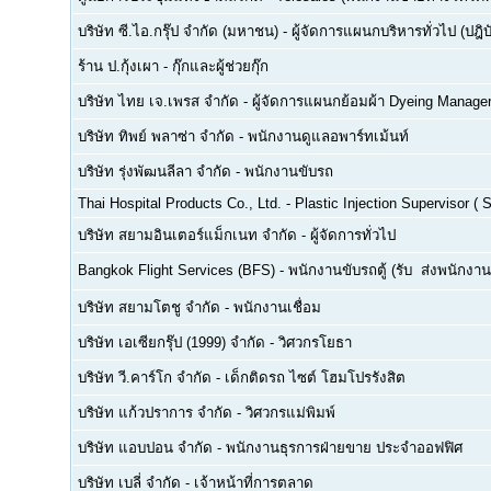
บริษัท ซี.ไอ.กรุ๊ป จำกัด (มหาชน)
-
ผู้จัดการแผนกบริหารทั่วไป (ปฎิบ
ร้าน ป.กุ้งเผา
-
กุ๊กและผู้ช่วยกุ๊ก
บริษัท ไทย เจ.เพรส จำกัด
-
ผู้จัดการแผนกย้อมผ้า Dyeing Manage
บริษัท ทิพย์ พลาซ่า จำกัด
-
พนักงานดูแลอพาร์ทเม้นท์
บริษัท รุ่งพัฒนลีลา จำกัด
-
พนักงานขับรถ
Thai Hospital Products Co., Ltd.
-
Plastic Injection Supervisor (
บริษัท สยามอินเตอร์แม็กเนท จำกัด
-
ผู้จัดการทั่วไป
Bangkok Flight Services (BFS)
-
พนักงานขับรถตู้ (รับ  ส่งพนักงาน
บริษัท สยามโตชู จำกัด
-
พนักงานเชื่อม
บริษัท เอเซียกรุ๊ป (1999) จำกัด
-
วิศวกรโยธา
บริษัท วี.คาร์โก จำกัด
-
เด็กติดรถ ไซต์ โฮมโปรรังสิต
บริษัท แก้วปราการ จำกัด
-
วิศวกรแม่พิมพ์
บริษัท แอบปอน จำกัด
-
พนักงานธุรการฝ่ายขาย ประจำออฟฟิศ
บริษัท เบลี่ จำกัด
-
เจ้าหน้าที่การตลาด