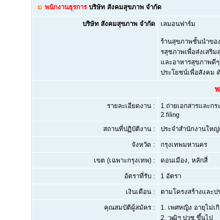
พนักงานธุรการ
บริษัท สังคมสุขภาพ จำกัด
บริษัท สังคมสุขภาพ จำกัด
เลมอนฟาร์ม
ร้านสุขภาพชั้นนำขอ
รสุชภาพเพื่อส่งเสริ
และอาหารสุขภาพดีๆใ
ประโยชน์เพื่อสังคม ด
พ
รายละเอียดงาน :
1.ถ่ายเอกสารและกร
2.filing
สถานที่ปฏิบัติงาน :
ประจำสำนักงานใหญ่
จังหวัด :
กรุงเทพมหานคร
เขต (เฉพาะกรุงเทพ) :
ดอนเมือง, หลักสี่
อัตราที่รับ :
1 อัตรา
เงินเดือน :
ตามโครงสร้างและป
คุณสมบัติผู้สมัคร :
1.
เพศหญิง อายุไม่เกิ
2.
วุฒิฯ ปวช.ขึ้นไป