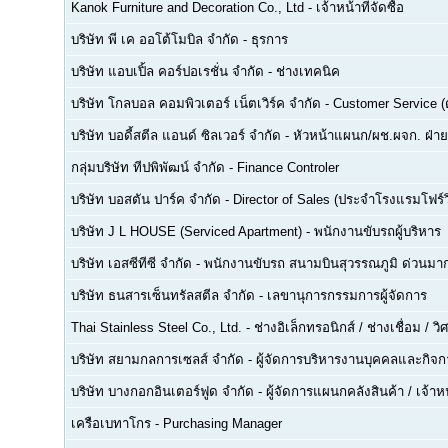
Kanok Furniture and Decoration Co., Ltd
-
เจ้าหน้าที่จัดซื้อ
บริษัท พี เค ออโต้โมบิล จำกัด
-
ธุรการ
บริษัท แอบเปิ้ล คอร์ปอเรชั่น จำกัด
-
ช่างเทคนิค
บริษัท โกลบอล คอมพิวเตอร์ เน็ตเวิร์ค จำกัด
-
Customer Service (ด
บริษัท บอดี้สตีล แอนด์ ซิลเวอร์ จำกัด
-
หัวหน้าแผนก/ผช.ผจก. ฝ่า
กลุ่มบริษัท ทีปพิพัฒน์ จำกัด
-
Finance Controler
บริษัท บอสตัน ปาร์ค จำกัด
-
Director of Sales (ประจำโรงแรมโฟร์ว
บริษัท J L HOUSE (Serviced Apartment)
-
พนักงานขับรถผู้บริหาร
บริษัท เอสซีทีซี จำกัด
-
พนักงานขับรถ สนามบินสุวรรณภูมิ ด่วนมาก
บริษัท ธนสารเซ็นทรัลสตีล จำกัด
-
เลขานุการกรรมการผู้จัดการ
Thai Stainless Steel Co., Ltd.
-
ช่างอิเล็กทรอนิกส์ / ช่างเชื่อม / 
บริษัท สยามกลการเซลส์ จำกัด
-
ผู้จัดการบริหารงานบุคคลและกิจกา
บริษัท บางกอกอินเตอร์ฟูด จำกัด
-
ผู้จัดการแผนกคลังสินค้า / เจ้าหน
เครือเบทาโกร
-
Purchasing Manager