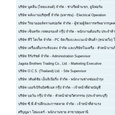
บริษัท นูคลีน (ไทยแลนด์) จำกัด
-
ช่างรีดผ้าแขก, ยูนิฟอร์ม
บริษัท พลังงานบริสุทธิ์ จำกัด (มหาชน)
-
Electrical Operation
บริษัท วีรยาออยล์ทรานสปอร์ต จำกัด
-
ผู้ช่วยผู้จัดการทรัพยากรบ
บริษัท เซ็นทรัล เรสตอรองส์ กรุ๊ป จำกัด
-
พนักงานต้อนรับ ประจำห้า
บริษัท ทีวี ไดเร็ค จำกัด
-
PC จัดเรียงเเละเเนะนำสินค้า (หน่วยวิ่ง) 
บริษัท เครื่องดื่มกระทิงแดง จำกัด และบริษัทในเครือ
-
หัวหน้างา
บริษัท จิรังรัชต์ จำกัด
-
Administration Supervisor
Jagota Brothers Trading Co., Ltd.
-
Marketing Executive
บริษัท O.C.S. (Thailand) Ltd.
-
Site Supervisor
บริษัท วสันต์ชัย เอ็นจิเนียริ่ง จำกัด
-
พนักงานช่างซ่อมบำรุง
บริษัท เออร์เบิร์นบิสซิเนส กรุ๊ป จำกัด
-
เจ้าหน้าที่ฝ่ายบัญชี
บริษัท บอว์น กรุ๊ป จำกัด
-
หัวหน้าฝ่ายวิศวกรรม (ประจำสระบุรี)
บริษัท ซี.พี.ค้าปลีกและการตลาด จำกัด
-
เจ้าหน้าที่ค่าแรง
ศรีบุญมา โฮมแคร์
-
พนักงานขาย สาขาปทุมธานี