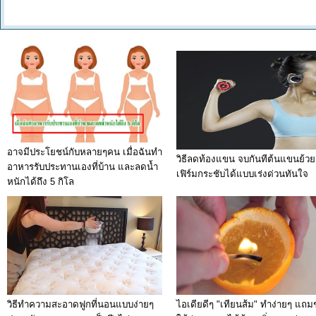
อาจมีประโยชน์กับหลายๆคน เมื่อฉันทำ
วิธีลดท้องแขน จบกันทีต้นแขนย้วย
อาหารรับประทานเองที่บ้าน และลดน้ำ
เฟิร์มกระชับได้แบบเร่งด่วนทันใจ
หนักได้ถึง 5 กิโล
วิธีทำความสะอาดฟูกที่นอนแบบง่ายๆ
ไอเดียดีๆ "เทียนส้ม" ทำง่ายๆ แถม