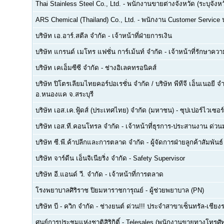
Thai Stainless Steel Co., Ltd.
-
พนักงานขายต่างจังหวัด (ระบุจังหว
ARS Chemical (Thailand) Co., Ltd.
-
พนักงาน Customer Service
บริษัท เอ.อาร์.สตีล จำกัด
-
เจ้าหน้าที่ฝ่ายการเงิน
บริษัท แกรนด์ เมโทร แฟชั่น การ์เม้นท์ จำกัด
-
เจ้าหน้าที่รักษาคว
บริษัท เคเอ็มซีซี จำกัด
-
ช่างอิเลคทรอนิคส์
บริษัท ปิโตรเลียมไทยคอร์ปอเรชั่น จำกัด / บริษัท พีทีจี เอ็นเนอยี 
อ.หนองแค จ.สระบุรี
บริษัท เอส.เค.ฟู้ดส์ (ประเทศไทย) จำกัด (มหาชน)
-
ซุปเปอร์ไวเซอร์
บริษัท เอส.ที.คอนโทรล จำกัด
-
เจ้าหน้าที่ธุรการ-ประสานงาน ด่ว
บริษัท ซี.พี.ค้าปลีกและการตลาด จำกัด
-
ผู้จัดการฝ่ายลูกค้าสัมพันธ์
บริษัท จาร์ดีน เอ็นจิเนียริ่ง จำกัด
-
Safety Supervisor
บริษัท อี.แอนด์ วี. จำกัด
-
เจ้าหน้าที่การตลาด
โรงพยาบาลศิริราช ปิยมหาราชการุณย์
-
ผู้ช่วยพยาบาล (PN)
บริษัท บี - ควิก จำกัด
-
ช่างยนต์ ด่วน!!! ประจำสาขาเซ็นทรัล-เชียงร
ศูนย์การประชุมแห่งชาติสิริกิติ์
-
Telesales (พนักงานขายทางโทรศัพท์