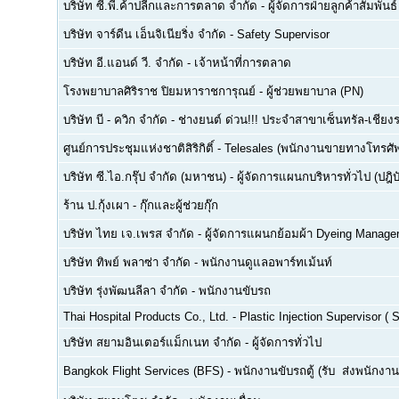
บริษัท ซี.พี.ค้าปลีกและการตลาด จำกัด
-
ผู้จัดการฝ่ายลูกค้าสัมพันธ์
บริษัท จาร์ดีน เอ็นจิเนียริ่ง จำกัด
-
Safety Supervisor
บริษัท อี.แอนด์ วี. จำกัด
-
เจ้าหน้าที่การตลาด
โรงพยาบาลศิริราช ปิยมหาราชการุณย์
-
ผู้ช่วยพยาบาล (PN)
บริษัท บี - ควิก จำกัด
-
ช่างยนต์ ด่วน!!! ประจำสาขาเซ็นทรัล-เชียงร
ศูนย์การประชุมแห่งชาติสิริกิติ์
-
Telesales (พนักงานขายทางโทรศัพท์
บริษัท ซี.ไอ.กรุ๊ป จำกัด (มหาชน)
-
ผู้จัดการแผนกบริหารทั่วไป (ปฎิบ
ร้าน ป.กุ้งเผา
-
กุ๊กและผู้ช่วยกุ๊ก
บริษัท ไทย เจ.เพรส จำกัด
-
ผู้จัดการแผนกย้อมผ้า Dyeing Manage
บริษัท ทิพย์ พลาซ่า จำกัด
-
พนักงานดูแลอพาร์ทเม้นท์
บริษัท รุ่งพัฒนลีลา จำกัด
-
พนักงานขับรถ
Thai Hospital Products Co., Ltd.
-
Plastic Injection Supervisor (
บริษัท สยามอินเตอร์แม็กเนท จำกัด
-
ผู้จัดการทั่วไป
Bangkok Flight Services (BFS)
-
พนักงานขับรถตู้ (รับ  ส่งพนักงาน