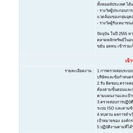
ทั้งหมด8ประเทศ ได้แก
- รางวัลผู้ประกอบก
แวดล้อมของกลุ่มอุต
- รางวัลผู้รับเหมาข
ปัจจุบัน ในปี 2555 ท
ตลาดหลักทรัพย์ในอนาค
ขยัน อดทน เข้าร่วม
เจ้
รายละเอียดงาน :
1.การตรวจสอบระบบป
บริษัทและข้อกำหนดข
2.รับ ผิดชอบ,ตรวจสอบ
ต้องตามขั้นตอนและกา
ตามแผนงานและเป้าห
3.ตรวจสอบการปฏิบัต
ระบบ ISO และตามข้
4.ทบทวน ผลการดำเนิ
เป้าหมายของ องค์กรใ
5.ปฏิบัติงานตามที่ไ