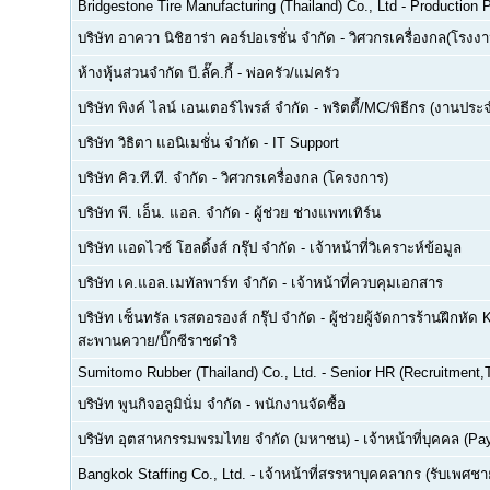
Bridgestone Tire Manufacturing (Thailand) Co., Ltd
-
Production P
บริษัท อาควา นิชิฮาร่า คอร์ปอเรชั่น จำกัด
-
วิศวกรเครื่องกล(โรงงา
ห้างหุ้นส่วนจำกัด บี.ลั๊ค.กี้
-
พ่อครัว/แม่ครัว
บริษัท พิงค์ ไลน์ เอนเตอร์ไพรส์ จำกัด
-
พริตตี้/MC/พิธีกร (งานประ
บริษัท วิธิตา แอนิเมชั่น จำกัด
-
IT Support
บริษัท คิว.ที.ที. จำกัด
-
วิศวกรเครื่องกล (โครงการ)
บริษัท พี. เอ็น. แอล. จำกัด
-
ผู้ช่วย ช่างแพทเทิร์น
บริษัท แอดไวซ์ โฮลดิ้งส์ กรุ๊ป จำกัด
-
เจ้าหน้าที่วิเคราะห์ข้อมูล
บริษัท เค.แอล.เมทัลพาร์ท จำกัด
-
เจ้าหน้าที่ควบคุมเอกสาร
บริษัท เซ็นทรัล เรสตอรองส์ กรุ๊ป จำกัด
-
ผู้ช่วยผู้จัดการร้านฝึกหัด 
สะพานควาย/บิ๊กซีราชดำริ
Sumitomo Rubber (Thailand) Co., Ltd.
-
Senior HR (Recruitment,T
บริษัท พูนกิจอลูมินั่ม จำกัด
-
พนักงานจัดซื้อ
บริษัท อุตสาหกรรมพรมไทย จำกัด (มหาชน)
-
เจ้าหน้าที่บุคคล (Pay
Bangkok Staffing Co., Ltd.
-
เจ้าหน้าที่สรรหาบุคคลากร (รับเพศชาย