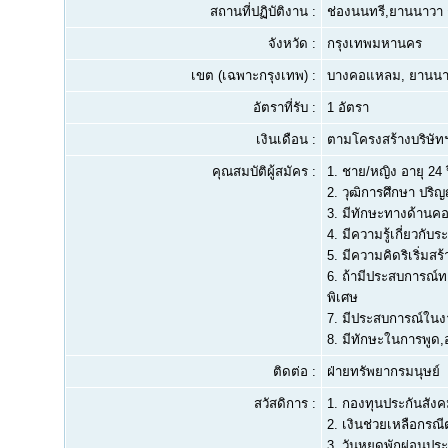
สถานที่ปฏิบัติงาน :
ช่องนนทรี,ยานนาวา 
จังหวัด :
กรุงเทพมหานคร
เขต (เฉพาะกรุงเทพ) :
บางคอแหลม, ยานนา
อัตราที่รับ :
1 อัตรา
เงินเดือน :
ตามโครงสร้างบริษัท
คุณสมบัติผู้สมัคร :
1.
ชาย/หญิง อายุ 24 ป
2.
วุฒิการศึกษา ปริญ
3.
มีทักษะทางด้านคอม
4.
มีความรู้เกี่ยวกั
5.
มีความคิดริเริ่มส
6.
ถ้ามีประสบการณ์ท
พิเศษ
7.
มีประสบการณ์ในงานท
8.
มีทักษะในการพูด,อ
ติดต่อ :
ฝ่ายทรัพยากรมนุษย์
สวัสดิการ :
1. กองทุนประกันสัง
2. เงินช่วยเหลือกรณี
3. วันหยุดพักผ่อนประ