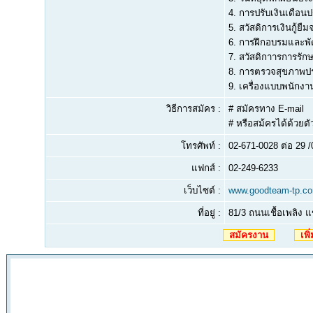
4. การปรับเงินเดือนป
5. สวัสดิการเงินกู้ยื
6. การฝึกอบรมและพั
7. สวัสดิกาารการรัก
8. การตรวจสุขภาพป
9. เครื่องแบบพนักงา
วิธีการสมัคร :
# สมัครทาง E-mail
# หรือสม้ครได้ด้วยตัว
โทรศัพท์ :
02-671-0028 ต่อ 29 
แฟกส์ :
02-249-6233
เว็บไซต์ :
www.goodteam-tp.c
ที่อยู่ :
81/3 ถนนเชื้อเพลิง
สมัครงาน
เพิ