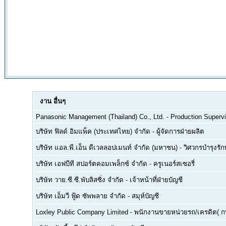
งาน
อื่นๆ
Panasonic Management (Thailand) Co., Ltd.
-
Production Supervi
บริษัท ฟิลด์ อิมแพ็ค (ประเทศไทย) จำกัด
-
ผู้จัดการฝ่ายผลิต
บริษัท แอล.พี.เอ็น ดีเวลลอปเมนท์ จำกัด (มหาชน)
-
วิศวกรบำรุงรั
บริษัท เอฟบีที สปอร์ตคอมเพล็กซ์ จำกัด
-
ครูเนอร์สเซอรี่
บริษัท วาย.ซี.ซี.พับลิสซิ่ง จำกัด
-
เจ้าหน้าที่ฝ่ายบัญชี
บริษัท เอ็มวี ฟู้ด ซัพพลาย จำกัด
-
สมุห์บัญชี
Loxley Public Company Limited
-
พนักงานขายหน่วยรถ/เครดิต( ก