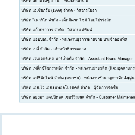
บริษัท สยามโตชู จำกัด
-
พนักงานเชื่อม
บริษัท เอเซียกรุ๊ป (1999) จำกัด
-
วิศวกรโยธา
บริษัท วี.คาร์โก จำกัด
-
เด็กติดรถ ไซต์ โฮมโปรรังสิต
บริษัท แก้วปราการ จำกัด
-
วิศวกรแม่พิมพ์
บริษัท แอบปอน จำกัด
-
พนักงานธุรการฝ่ายขาย ประจำออฟฟิศ
บริษัท เบลี่ จำกัด
-
เจ้าหน้าที่การตลาด
บริษัท เวนเจอร์เทค มาร์เก็ตติ้ง จำกัด
-
Assistant Brand Manager
บริษัท เฟล็กซ์โซกราฟฟิก จำกัด
-
พนักงานฝ่ายผลิต (นิคมอุตสาหกร
บริษัท แปซิฟิกไพพ์ จำกัด (มหาชน)
-
พนักงานชำนาญการจัดส่ง(ศูนย
บริษัท เอส.ไว.เอส.เมทอลโปรดัคส์ จำกัด
-
ผู้จัดการจัดซื้อ
บริษัท อยุธยา แคปปิตอล เซอร์วิสเซส จำกัด
-
Customer Maintenan