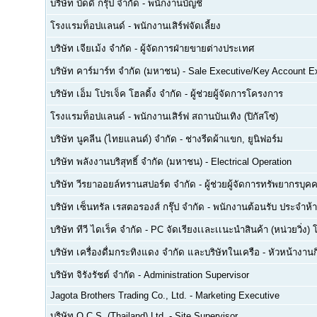
บริษัท บัดดี้ กรุ๊ป จำกัด
-
พนักงานบัญชี
โรงแรมท็อปแลนด์
-
พนักงานเสิร์ฟจัดเลี้ยง
บริษัท เจียเม้ง จำกัด
-
ผู้จัดการฝ่ายขายต่างประเทศ
บริษัท คาร์มาร์ท จำกัด (มหาชน)
-
Sale Executive/Key Account E
บริษัท เอ็ม โปรเจ็ค โฮลดิ้ง จำกัด
-
ผู้ช่วยผู้จัดการโครงการ
โรงแรมท็อปแลนด์
-
พนักงานเสิร์ฟ สถานบันเทิง (ปิกัสโซ่)
บริษัท นูคลีน (ไทยแลนด์) จำกัด
-
ช่างรีดผ้าแขก, ยูนิฟอร์ม
บริษัท พลังงานบริสุทธิ์ จำกัด (มหาชน)
-
Electrical Operation
บริษัท วีรยาออยล์ทรานสปอร์ต จำกัด
-
ผู้ช่วยผู้จัดการทรัพยากรบ
บริษัท เซ็นทรัล เรสตอรองส์ กรุ๊ป จำกัด
-
พนักงานต้อนรับ ประจำห้า
บริษัท ทีวี ไดเร็ค จำกัด
-
PC จัดเรียงเเละเเนะนำสินค้า (หน่วยวิ่ง) 
บริษัท เครื่องดื่มกระทิงแดง จำกัด และบริษัทในเครือ
-
หัวหน้างา
บริษัท จิรังรัชต์ จำกัด
-
Administration Supervisor
Jagota Brothers Trading Co., Ltd.
-
Marketing Executive
บริษัท O.C.S. (Thailand) Ltd.
-
Site Supervisor