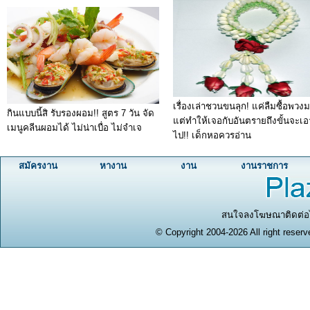
เรื่องเล่าชวนขนลุก! แค่ลืมซื้อพวงม
กินแบบนี้สิ รับรองผอม!! สูตร 7 วัน จัด
แต่ทำให้เจอกับอันตรายถึงขั้นจะเอา
เมนูคลีนผอมได้ ไม่น่าเบื่อ ไม่จำเจ
ไป!! เด็กหอควรอ่าน
สมัครงาน
หางาน
งาน
งานราชการ
สนใจลงโฆษณาติดต่อได
© Copyright 2004-2026 All right reserv