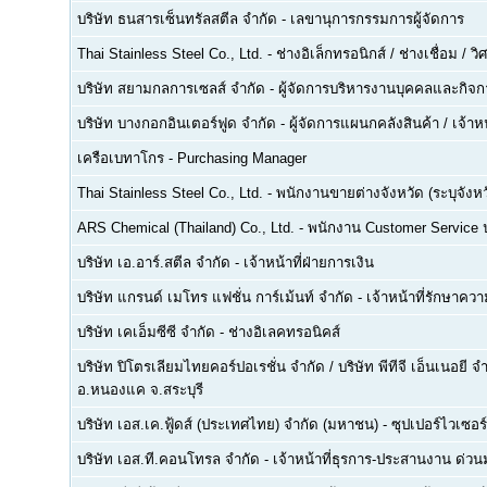
บริษัท ธนสารเซ็นทรัลสตีล จำกัด
-
เลขานุการกรรมการผู้จัดการ
Thai Stainless Steel Co., Ltd.
-
ช่างอิเล็กทรอนิกส์ / ช่างเชื่อม / 
บริษัท สยามกลการเซลส์ จำกัด
-
ผู้จัดการบริหารงานบุคคลและกิจกา
บริษัท บางกอกอินเตอร์ฟูด จำกัด
-
ผู้จัดการแผนกคลังสินค้า / เจ้าหน
เครือเบทาโกร
-
Purchasing Manager
Thai Stainless Steel Co., Ltd.
-
พนักงานขายต่างจังหวัด (ระบุจังหว
ARS Chemical (Thailand) Co., Ltd.
-
พนักงาน Customer Service
บริษัท เอ.อาร์.สตีล จำกัด
-
เจ้าหน้าที่ฝ่ายการเงิน
บริษัท แกรนด์ เมโทร แฟชั่น การ์เม้นท์ จำกัด
-
เจ้าหน้าที่รักษาคว
บริษัท เคเอ็มซีซี จำกัด
-
ช่างอิเลคทรอนิคส์
บริษัท ปิโตรเลียมไทยคอร์ปอเรชั่น จำกัด / บริษัท พีทีจี เอ็นเนอยี 
อ.หนองแค จ.สระบุรี
บริษัท เอส.เค.ฟู้ดส์ (ประเทศไทย) จำกัด (มหาชน)
-
ซุปเปอร์ไวเซอร์
บริษัท เอส.ที.คอนโทรล จำกัด
-
เจ้าหน้าที่ธุรการ-ประสานงาน ด่ว