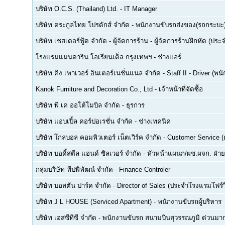
บริษัท O.C.S. (Thailand) Ltd.
-
IT Manager
บริษัท ตระกูลไทย โปรดักส์ จำกัด
-
พนักงานขับรถส่งของ(รถกระบะ
บริษัท เชสเตอร์ฟู้ด จำกัด
-
ผู้จัดการร้าน - ผู้จัดการร้านฝึกหัด (ปร
โรงแรมแมนดาริน โอเรียนเต็ล กรุงเทพฯ
-
ช่างแอร์
บริษัท คิง เพาเวอร์ อินเตอร์เนชั่นแนล จำกัด
-
Staff II - Driver (
Kanok Furniture and Decoration Co., Ltd
-
เจ้าหน้าที่จัดซื้อ
บริษัท พี เค ออโต้โมบิล จำกัด
-
ธุรการ
บริษัท แอบเปิ้ล คอร์ปอเรชั่น จำกัด
-
ช่างเทคนิค
บริษัท โกลบอล คอมพิวเตอร์ เน็ตเวิร์ค จำกัด
-
Customer Service (ด
บริษัท บอดี้สตีล แอนด์ ซิลเวอร์ จำกัด
-
หัวหน้าแผนก/ผช.ผจก. ฝ่า
กลุ่มบริษัท ทีปพิพัฒน์ จำกัด
-
Finance Controler
บริษัท บอสตัน ปาร์ค จำกัด
-
Director of Sales (ประจำโรงแรมโฟร์ว
บริษัท J L HOUSE (Serviced Apartment)
-
พนักงานขับรถผู้บริหาร
บริษัท เอสซีทีซี จำกัด
-
พนักงานขับรถ สนามบินสุวรรณภูมิ ด่วนมาก