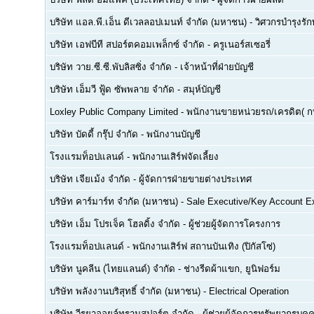
บริษัท แอล.พี.เอ็น ดีเวลลอปเมนท์ จำกัด (มหาชน)
-
วิศวกรบำรุงรั
บริษัท เอฟบีที สปอร์ตคอมเพล็กซ์ จำกัด
-
ครูเนอร์สเซอรี่
บริษัท วาย.ซี.ซี.พับลิสซิ่ง จำกัด
-
เจ้าหน้าที่ฝ่ายบัญชี
บริษัท เอ็มวี ฟู้ด ซัพพลาย จำกัด
-
สมุห์บัญชี
Loxley Public Company Limited
-
พนักงานขายหน่วยรถ/เครดิต( ก
บริษัท บัดดี้ กรุ๊ป จำกัด
-
พนักงานบัญชี
โรงแรมท็อปแลนด์
-
พนักงานเสิร์ฟจัดเลี้ยง
บริษัท เจียเม้ง จำกัด
-
ผู้จัดการฝ่ายขายต่างประเทศ
บริษัท คาร์มาร์ท จำกัด (มหาชน)
-
Sale Executive/Key Account E
บริษัท เอ็ม โปรเจ็ค โฮลดิ้ง จำกัด
-
ผู้ช่วยผู้จัดการโครงการ
โรงแรมท็อปแลนด์
-
พนักงานเสิร์ฟ สถานบันเทิง (ปิกัสโซ่)
บริษัท นูคลีน (ไทยแลนด์) จำกัด
-
ช่างรีดผ้าแขก, ยูนิฟอร์ม
บริษัท พลังงานบริสุทธิ์ จำกัด (มหาชน)
-
Electrical Operation
บริษัท วีรยาออยล์ทรานสปอร์ต จำกัด
-
ผู้ช่วยผู้จัดการทรัพยากรบ