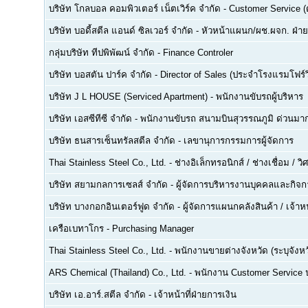
บริษัท โกลบอล คอมพิวเตอร์ เน็ตเวิร์ค จำกัด
-
Customer Service (ด
บริษัท บอดี้สตีล แอนด์ ซิลเวอร์ จำกัด
-
หัวหน้าแผนก/ผช.ผจก. ฝ่า
กลุ่มบริษัท ทีปพิพัฒน์ จำกัด
-
Finance Controler
บริษัท บอสตัน ปาร์ค จำกัด
-
Director of Sales (ประจำโรงแรมโฟร์ว
บริษัท J L HOUSE (Serviced Apartment)
-
พนักงานขับรถผู้บริหาร
บริษัท เอสซีทีซี จำกัด
-
พนักงานขับรถ สนามบินสุวรรณภูมิ ด่วนมาก
บริษัท ธนสารเซ็นทรัลสตีล จำกัด
-
เลขานุการกรรมการผู้จัดการ
Thai Stainless Steel Co., Ltd.
-
ช่างอิเล็กทรอนิกส์ / ช่างเชื่อม / 
บริษัท สยามกลการเซลส์ จำกัด
-
ผู้จัดการบริหารงานบุคคลและกิจกา
บริษัท บางกอกอินเตอร์ฟูด จำกัด
-
ผู้จัดการแผนกคลังสินค้า / เจ้าหน
เครือเบทาโกร
-
Purchasing Manager
Thai Stainless Steel Co., Ltd.
-
พนักงานขายต่างจังหวัด (ระบุจังหว
ARS Chemical (Thailand) Co., Ltd.
-
พนักงาน Customer Service
บริษัท เอ.อาร์.สตีล จำกัด
-
เจ้าหน้าที่ฝ่ายการเงิน