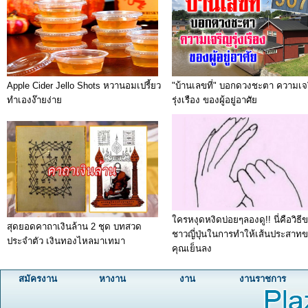
Apple Cider Jello Shots หวานอมเปรี้ยว
"บ้านเลขที่" บอกดวงชะตา ความเจ
ทำเองง๊ายง่าย
รุ่งเรือง ของผู้อยู่อาศัย
ใครหงุดหงิดบ่อยๆลองดู!! นี่คือวิธี
สุดยอดคาถาเงินล้าน 2 ชุด บทสวด
ชาวญี่ปุ่นในการทำให้เส้นประสาท
ประจำตัว เงินทองไหลมาเทมา
คุณเย็นลง
สมัครงาน
หางาน
งาน
งานราชการ