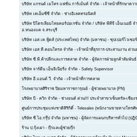
บริษัท แกรนด์ เมโทร แฟชั่น การ์เม้นท์ จำกัด
-
เจ้าหน้าที่รักษาคว
บริษัท เคเอ็มซีซี จำกัด
-
ช่างอิเลคทรอนิคส์
บริษัท ปิโตรเลียมไทยคอร์ปอเรชั่น จำกัด / บริษัท พีทีจี เอ็นเนอยี 
อ.หนองแค จ.สระบุรี
บริษัท เอส.เค.ฟู้ดส์ (ประเทศไทย) จำกัด (มหาชน)
-
ซุปเปอร์ไวเซอร์
บริษัท เอส.ที.คอนโทรล จำกัด
-
เจ้าหน้าที่ธุรการ-ประสานงาน ด่ว
บริษัท ซี.พี.ค้าปลีกและการตลาด จำกัด
-
ผู้จัดการฝ่ายลูกค้าสัมพันธ์
บริษัท จาร์ดีน เอ็นจิเนียริ่ง จำกัด
-
Safety Supervisor
บริษัท อี.แอนด์ วี. จำกัด
-
เจ้าหน้าที่การตลาด
โรงพยาบาลศิริราช ปิยมหาราชการุณย์
-
ผู้ช่วยพยาบาล (PN)
บริษัท บี - ควิก จำกัด
-
ช่างยนต์ ด่วน!!! ประจำสาขาเซ็นทรัล-เชียงร
ศูนย์การประชุมแห่งชาติสิริกิติ์
-
Telesales (พนักงานขายทางโทรศัพท์
บริษัท ซี.ไอ.กรุ๊ป จำกัด (มหาชน)
-
ผู้จัดการแผนกบริหารทั่วไป (ปฎิบ
ร้าน ป.กุ้งเผา
-
กุ๊กและผู้ช่วยกุ๊ก