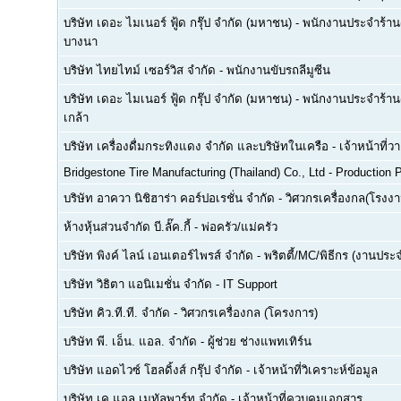
บริษัท เดอะ ไมเนอร์ ฟู้ด กรุ๊ป จำกัด (มหาชน)
-
พนักงานประจำร้าน(F
บางนา
บริษัท ไทยไทม์ เซอร์วิส จำกัด
-
พนักงานขับรถลีมูซีน
บริษัท เดอะ ไมเนอร์ ฟู้ด กรุ๊ป จำกัด (มหาชน)
-
พนักงานประจำร้าน(
เกล้า
บริษัท เครื่องดื่มกระทิงแดง จำกัด และบริษัทในเครือ
-
เจ้าหน้าที่
Bridgestone Tire Manufacturing (Thailand) Co., Ltd
-
Production P
บริษัท อาควา นิชิฮาร่า คอร์ปอเรชั่น จำกัด
-
วิศวกรเครื่องกล(โรงงา
ห้างหุ้นส่วนจำกัด บี.ลั๊ค.กี้
-
พ่อครัว/แม่ครัว
บริษัท พิงค์ ไลน์ เอนเตอร์ไพรส์ จำกัด
-
พริตตี้/MC/พิธีกร (งานประ
บริษัท วิธิตา แอนิเมชั่น จำกัด
-
IT Support
บริษัท คิว.ที.ที. จำกัด
-
วิศวกรเครื่องกล (โครงการ)
บริษัท พี. เอ็น. แอล. จำกัด
-
ผู้ช่วย ช่างแพทเทิร์น
บริษัท แอดไวซ์ โฮลดิ้งส์ กรุ๊ป จำกัด
-
เจ้าหน้าที่วิเคราะห์ข้อมูล
บริษัท เค.แอล.เมทัลพาร์ท จำกัด
-
เจ้าหน้าที่ควบคุมเอกสาร