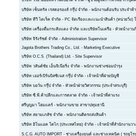
บริษัท เซ็นทรัล เรสตอรองส์ กรุ๊ป จำกัด
-
พนักงานต้อนรับ ประจำห้า
บริษัท ทีวี ไดเร็ค จำกัด
-
PC จัดเรียงเเละเเนะนำสินค้า (หน่วยวิ่ง) 
บริษัท เครื่องดื่มกระทิงแดง จำกัด และบริษัทในเครือ
-
หัวหน้างา
บริษัท จิรังรัชต์ จำกัด
-
Administration Supervisor
Jagota Brothers Trading Co., Ltd.
-
Marketing Executive
บริษัท O.C.S. (Thailand) Ltd.
-
Site Supervisor
บริษัท วสันต์ชัย เอ็นจิเนียริ่ง จำกัด
-
พนักงานช่างซ่อมบำรุง
บริษัท เออร์เบิร์นบิสซิเนส กรุ๊ป จำกัด
-
เจ้าหน้าที่ฝ่ายบัญชี
บริษัท บอว์น กรุ๊ป จำกัด
-
หัวหน้าฝ่ายวิศวกรรม (ประจำสระบุรี)
บริษัท ซี.พี.ค้าปลีกและการตลาด จำกัด
-
เจ้าหน้าที่ค่าแรง
ศรีบุญมา โฮมแคร์
-
พนักงานขาย สาขาปทุมธานี
บริษัท สยามเภสัช จำกัด
-
พนักงานติดรถส่งสินค้า
บริษัท อิโนแอค โตไก (ประเทศไทย) จำกัด
-
เจ้าหน้าที่สำนักงาน
S.C.G. AUTO IMPORT
-
ช่างเครื่องยนต์ และช่างเทคนิค ( รถยุโรป -