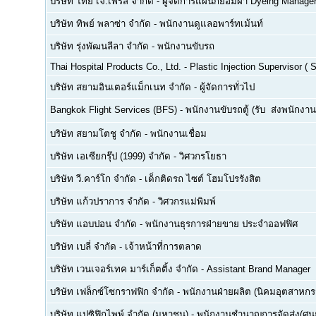
บริษัท ไทย เจ.เพรส จำกัด
-
ผู้จัดการแผนกย้อมผ้า Dyeing Manage
บริษัท ทิพย์ พลาซ่า จำกัด
-
พนักงานดูแลอพาร์ทเม้นท์
บริษัท รุ่งพัฒนลีลา จำกัด
-
พนักงานขับรถ
Thai Hospital Products Co., Ltd.
-
Plastic Injection Supervisor (
บริษัท สยามอินเตอร์แม็กเนท จำกัด
-
ผู้จัดการทั่วไป
Bangkok Flight Services (BFS)
-
พนักงานขับรถตู้ (รับ  ส่งพนักงาน
บริษัท สยามโตชู จำกัด
-
พนักงานเชื่อม
บริษัท เอเซียกรุ๊ป (1999) จำกัด
-
วิศวกรโยธา
บริษัท วี.คาร์โก จำกัด
-
เด็กติดรถ ไซต์ โฮมโปรรังสิต
บริษัท แก้วปราการ จำกัด
-
วิศวกรแม่พิมพ์
บริษัท แอบปอน จำกัด
-
พนักงานธุรการฝ่ายขาย ประจำออฟฟิศ
บริษัท เบลี่ จำกัด
-
เจ้าหน้าที่การตลาด
บริษัท เวนเจอร์เทค มาร์เก็ตติ้ง จำกัด
-
Assistant Brand Manager
บริษัท เฟล็กซ์โซกราฟฟิก จำกัด
-
พนักงานฝ่ายผลิต (นิคมอุตสาหกร
บริษัท แปซิฟิกไพพ์ จำกัด (มหาชน)
-
พนักงานชำนาญการจัดส่ง(ศูนย