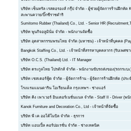
บริษัท เซ็นทรัล เรสตอรองส์ กรุ๊ป จำกัด
-
ผู้ช่วยผู้จัดการร้านฝึกหัด 
สะพานควาย/บิ๊กซีราชดำริ
Sumitomo Rubber (Thailand) Co., Ltd.
-
Senior HR (Recruitment,T
บริษัท พูนกิจอลูมินั่ม จำกัด
-
พนักงานจัดซื้อ
บริษัท อุตสาหกรรมพรมไทย จำกัด (มหาชน)
-
เจ้าหน้าที่บุคคล (Pay
Bangkok Staffing Co., Ltd.
-
เจ้าหน้าที่สรรหาบุคคลากร (รับเพศชาย
บริษัท O.C.S. (Thailand) Ltd.
-
IT Manager
บริษัท ตระกูลไทย โปรดักส์ จำกัด
-
พนักงานขับรถส่งของ(รถกระบะ
บริษัท เชสเตอร์ฟู้ด จำกัด
-
ผู้จัดการร้าน - ผู้จัดการร้านฝึกหัด (ปร
โรงแรมแมนดาริน โอเรียนเต็ล กรุงเทพฯ
-
ช่างแอร์
บริษัท คิง เพาเวอร์ อินเตอร์เนชั่นแนล จำกัด
-
Staff II - Driver (
Kanok Furniture and Decoration Co., Ltd
-
เจ้าหน้าที่จัดซื้อ
บริษัท พี เค ออโต้โมบิล จำกัด
-
ธุรการ
บริษัท แอบเปิ้ล คอร์ปอเรชั่น จำกัด
-
ช่างเทคนิค