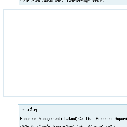
บริษัท เทอร์มอลแพค จำกัด
-
เจ้าหน้าที่บัญชี การเงิน
งาน
อื่นๆ
Panasonic Management (Thailand) Co., Ltd.
-
Production Supervi
บริษัท ฟิลด์ อิมแพ็ค (ประเทศไทย) จำกัด
-
ผู้จัดการฝ่ายผลิต