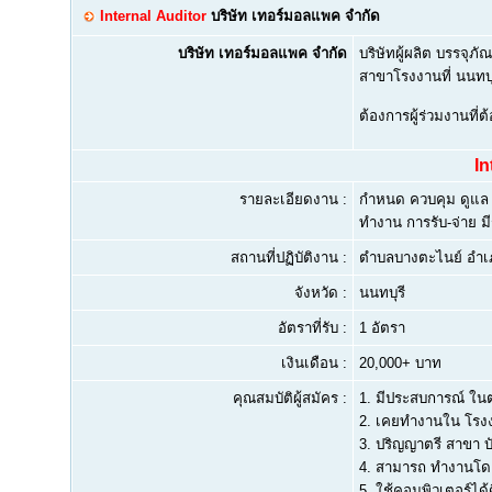
Internal Auditor
บริษัท เทอร์มอลแพค จำกัด
บริษัท เทอร์มอลแพค จำกัด
บริษัทผู้ผลิต บรรจ
สาขาโรงงานที่ นนทบุ
ต้องการผู้ร่วมงานที
In
รายละเอียดงาน :
กำหนด ควบคุม ดูแล ข
ทำงาน การรับ-จ่าย 
สถานที่ปฏิบัติงาน :
ตำบลบางตะไนย์ อำเภ
จังหวัด :
นนทบุรี
อัตราที่รับ :
1 อัตรา
เงินเดือน :
20,000+ บาท
คุณสมบัติผู้สมัคร :
1.
มีประสบการณ์ ในต
2.
เคยทำงานใน โรง
3.
ปริญญาตรี สาขา บ
4.
สามารถ ทำงานโด
5.
ใช้คอมพิวเตอร์ได้ด