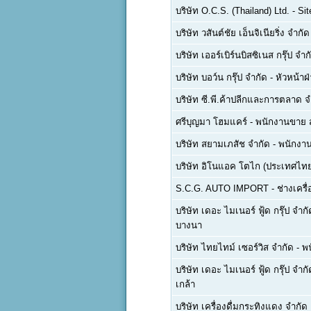
บริษัท O.C.S. (Thailand) Ltd.
-
Sit
บริษัท วสันต์ชัย เอ็นจิเนียริ่ง จำกัด
บริษัท เออร์เบิร์นบิสซิเนส กรุ๊ป จำก
บริษัท บอว์น กรุ๊ป จำกัด
-
หัวหน้าฝ
บริษัท ซี.พี.ค้าปลีกและการตลาด จ
ศรีบุญมา โฮมแคร์
-
พนักงานขาย 
บริษัท สยามเภสัช จำกัด
-
พนักงาน
บริษัท อิโนแอค โตไก (ประเทศไทย
S.C.G. AUTO IMPORT
-
ช่างเครื
บริษัท เดอะ ไมเนอร์ ฟู้ด กรุ๊ป จำ
บางนา
บริษัท ไทยไทม์ เซอร์วิส จำกัด
-
พน
บริษัท เดอะ ไมเนอร์ ฟู้ด กรุ๊ป จำ
เกล้า
บริษัท เครื่องดื่มกระทิงแดง จำกั