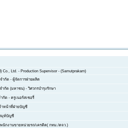
 Co., Ltd.
-
Production Supervisor - (Samutprakarn)
 จำกัด
-
ผู้จัดการฝ่ายผลิต
์ จำกัด (มหาชน)
-
วิศวกรบำรุงรักษา
จำกัด
-
ครูเนอร์สเซอรี่
จ้าหน้าที่ฝ่ายบัญชี
สมุห์บัญชี
พนักงานขายหน่วยรถ/เครดิต( กทม./ตจว.)