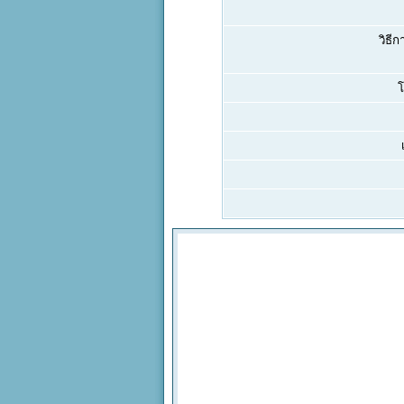
วิธีก
โ