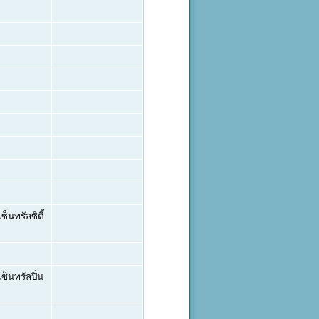
็นทรัลซิตี้
็นทรัลปิ่น