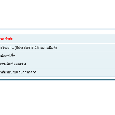
พรส จำกัด
การโรงงาน (มีประสบการณ์ด้านงานพิมพ์)
มพ์ออฟเซ็ท
าช่างพิมพ์ออฟเซ็ท
น้าที่ฝ่ายขายและการตลาด