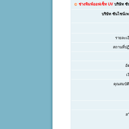
ช่างพิมพ์ออฟเซ็ท UV
บริษัท ซ
บริษัท ซันไชน์เ
รายละเอ
สถานที่ปฏิ
อั
เ
คุณสมบัติ
สว