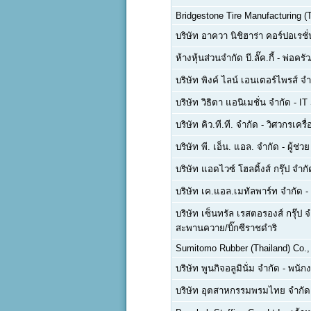
Bridgestone Tire Manufacturing (T
บริษัท อาควา นิชิฮาร่า คอร์ปอเรชั
ห้างหุ้นส่วนจำกัด บี.ลั๊ค.กี้
-
พ่อครัว
บริษัท พิงค์ ไลน์ เอนเตอร์ไพรส์ จำ
บริษัท วิธิตา แอนิเมชั่น จำกัด
-
IT
บริษัท คิว.ที.ที. จำกัด
-
วิศวกรเครื
บริษัท พี. เอ็น. แอล. จำกัด
-
ผู้ช่ว
บริษัท แอดไวซ์ โฮลดิ้งส์ กรุ๊ป จำกั
บริษัท เค.แอล.เมทัลพาร์ท จำกัด
-
บริษัท เซ็นทรัล เรสตอรองส์ กรุ๊ป 
สะพานควาย/บิ๊กซีราชดำริ
Sumitomo Rubber (Thailand) Co., 
บริษัท พูนกิจอลูมินั่ม จำกัด
-
พนักง
บริษัท อุตสาหกรรมพรมไทย จำกั