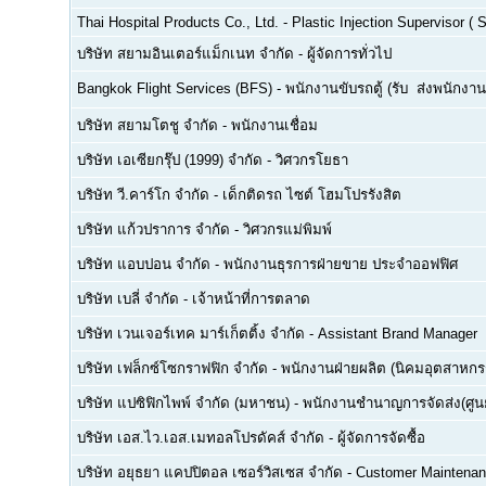
Thai Hospital Products Co., Ltd.
-
Plastic Injection Supervisor (
บริษัท สยามอินเตอร์แม็กเนท จำกัด
-
ผู้จัดการทั่วไป
Bangkok Flight Services (BFS)
-
พนักงานขับรถตู้ (รับ  ส่งพนักงาน
บริษัท สยามโตชู จำกัด
-
พนักงานเชื่อม
บริษัท เอเซียกรุ๊ป (1999) จำกัด
-
วิศวกรโยธา
บริษัท วี.คาร์โก จำกัด
-
เด็กติดรถ ไซต์ โฮมโปรรังสิต
บริษัท แก้วปราการ จำกัด
-
วิศวกรแม่พิมพ์
บริษัท แอบปอน จำกัด
-
พนักงานธุรการฝ่ายขาย ประจำออฟฟิศ
บริษัท เบลี่ จำกัด
-
เจ้าหน้าที่การตลาด
บริษัท เวนเจอร์เทค มาร์เก็ตติ้ง จำกัด
-
Assistant Brand Manager
บริษัท เฟล็กซ์โซกราฟฟิก จำกัด
-
พนักงานฝ่ายผลิต (นิคมอุตสาหกร
บริษัท แปซิฟิกไพพ์ จำกัด (มหาชน)
-
พนักงานชำนาญการจัดส่ง(ศูนย
บริษัท เอส.ไว.เอส.เมทอลโปรดัคส์ จำกัด
-
ผู้จัดการจัดซื้อ
บริษัท อยุธยา แคปปิตอล เซอร์วิสเซส จำกัด
-
Customer Maintenan