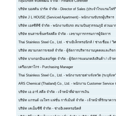
กลุ่มบริษัท ทีปพิพัฒน์ จำกัด
-
Finance Controler
บริษัท บอสตัน ปาร์ค จำกัด
-
Director of Sales (ประจำโรงแรมโฟร์ว
บริษัท J L HOUSE (Serviced Apartment)
-
พนักงานขับรถผู้บริหาร
บริษัท เอสซีทีซี จำกัด
-
พนักงานขับรถ สนามบินสุวรรณภูมิ ด่วนมาก
บริษัท ธนสารเซ็นทรัลสตีล จำกัด
-
เลขานุการกรรมการผู้จัดการ
Thai Stainless Steel Co., Ltd.
-
ช่างอิเล็กทรอนิกส์ / ช่างเชื่อม / 
บริษัท สยามกลการเซลส์ จำกัด
-
ผู้จัดการบริหารงานบุคคลและกิจกา
บริษัท บางกอกอินเตอร์ฟูด จำกัด
-
ผู้จัดการแผนกคลังสินค้า / เจ้าหน
เครือเบทาโกร
-
Purchasing Manager
Thai Stainless Steel Co., Ltd.
-
พนักงานขายต่างจังหวัด (ระบุจังหว
ARS Chemical (Thailand) Co., Ltd.
-
พนักงาน Customer Service
บริษัท เอ.อาร์.สตีล จำกัด
-
เจ้าหน้าที่ฝ่ายการเงิน
บริษัท แกรนด์ เมโทร แฟชั่น การ์เม้นท์ จำกัด
-
เจ้าหน้าที่รักษาคว
บริษัท เคเอ็มซีซี จำกัด
-
ช่างอิเลคทรอนิคส์