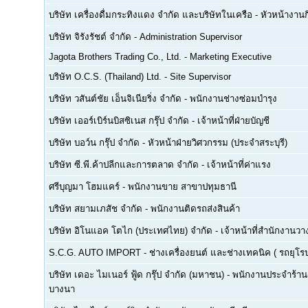
บริษัท เครื่องดื่มกระทิงแดง จำกัด และบริษัทในเครือ
-
หัวหน้างา
บริษัท จิรังรัชต์ จำกัด
-
Administration Supervisor
Jagota Brothers Trading Co., Ltd.
-
Marketing Executive
บริษัท O.C.S. (Thailand) Ltd.
-
Site Supervisor
บริษัท วสันต์ชัย เอ็นจิเนียริ่ง จำกัด
-
พนักงานช่างซ่อมบำรุง
บริษัท เออร์เบิร์นบิสซิเนส กรุ๊ป จำกัด
-
เจ้าหน้าที่ฝ่ายบัญชี
บริษัท บอว์น กรุ๊ป จำกัด
-
หัวหน้าฝ่ายวิศวกรรม (ประจำสระบุรี)
บริษัท ซี.พี.ค้าปลีกและการตลาด จำกัด
-
เจ้าหน้าที่ค่าแรง
ศรีบุญมา โฮมแคร์
-
พนักงานขาย สาขาปทุมธานี
บริษัท สยามเภสัช จำกัด
-
พนักงานติดรถส่งสินค้า
บริษัท อิโนแอค โตไก (ประเทศไทย) จำกัด
-
เจ้าหน้าที่สำนักงาน
S.C.G. AUTO IMPORT
-
ช่างเครื่องยนต์ และช่างเทคนิค ( รถยุโรป -
บริษัท เดอะ ไมเนอร์ ฟู้ด กรุ๊ป จำกัด (มหาชน)
-
พนักงานประจำร้าน(F
บางนา