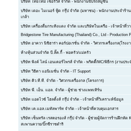
บริษัท ไทยไทม์ เซอร์วิส จำกัด
-
พนักงานขับรถลีมูซีน
บริษัท เดอะ ไมเนอร์ ฟู้ด กรุ๊ป จำกัด (มหาชน)
-
พนักงานประจำร้าน(
เกล้า
บริษัท เครื่องดื่มกระทิงแดง จำกัด และบริษัทในเครือ
-
เจ้าหน้าที่
Bridgestone Tire Manufacturing (Thailand) Co., Ltd
-
Production P
บริษัท อาควา นิชิฮาร่า คอร์ปอเรชั่น จำกัด
-
วิศวกรเครื่องกล(โรงงา
ห้างหุ้นส่วนจำกัด บี.ลั๊ค.กี้
-
พ่อครัว/แม่ครัว
บริษัท พิงค์ ไลน์ เอนเตอร์ไพรส์ จำกัด
-
พริตตี้/MC/พิธีกร (งานประ
บริษัท วิธิตา แอนิเมชั่น จำกัด
-
IT Support
บริษัท คิว.ที.ที. จำกัด
-
วิศวกรเครื่องกล (โครงการ)
บริษัท พี. เอ็น. แอล. จำกัด
-
ผู้ช่วย ช่างแพทเทิร์น
บริษัท แอดไวซ์ โฮลดิ้งส์ กรุ๊ป จำกัด
-
เจ้าหน้าที่วิเคราะห์ข้อมูล
บริษัท เค.แอล.เมทัลพาร์ท จำกัด
-
เจ้าหน้าที่ควบคุมเอกสาร
บริษัท เซ็นทรัล เรสตอรองส์ กรุ๊ป จำกัด
-
ผู้ช่วยผู้จัดการร้านฝึกหัด 
สะพานควาย/บิ๊กซีราชดำริ