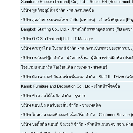
Sumitomo Rubber (Thailand) Co., Ltd.
-
Senior HR (Recruitment,T
บริษัท พูนกิจอลูมินั่ม จำกัด
-
พนักงานจัดซื้อ
บริษัท อุตสาหกรรมพรมไทย จำกัด (มหาชน)
-
เจ้าหน้าที่บุคคล (Pay
Bangkok Staffing Co., Ltd.
-
เจ้าหน้าที่สรรหาบุคคลากร (รับเพศชาย
บริษัท O.C.S. (Thailand) Ltd.
-
IT Manager
บริษัท ตระกูลไทย โปรดักส์ จำกัด
-
พนักงานขับรถส่งของ(รถกระบะ
บริษัท เชสเตอร์ฟู้ด จำกัด
-
ผู้จัดการร้าน - ผู้จัดการร้านฝึกหัด (ปร
โรงแรมแมนดาริน โอเรียนเต็ล กรุงเทพฯ
-
ช่างแอร์
บริษัท คิง เพาเวอร์ อินเตอร์เนชั่นแนล จำกัด
-
Staff II - Driver (
Kanok Furniture and Decoration Co., Ltd
-
เจ้าหน้าที่จัดซื้อ
บริษัท พี เค ออโต้โมบิล จำกัด
-
ธุรการ
บริษัท แอบเปิ้ล คอร์ปอเรชั่น จำกัด
-
ช่างเทคนิค
บริษัท โกลบอล คอมพิวเตอร์ เน็ตเวิร์ค จำกัด
-
Customer Service (ด
บริษัท บอดี้สตีล แอนด์ ซิลเวอร์ จำกัด
-
หัวหน้าแผนก/ผช.ผจก. ฝ่า