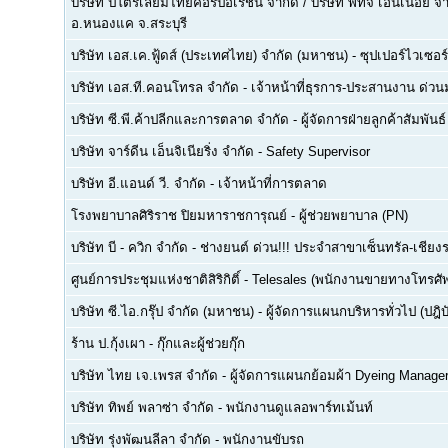
บริษัท ปิโตรเลียมไทยคอร์ปอเรชั่น จำกัด / บริษัท พีทีจี เอ็นเนอยี 
อ.หนองแค จ.สระบุรี
บริษัท เอส.เค.ฟู้ดส์ (ประเทศไทย) จำกัด (มหาชน)
-
ซุปเปอร์ไวเซอร์
บริษัท เอส.ที.คอนโทรล จำกัด
-
เจ้าหน้าที่ธุรการ-ประสานงาน ด่ว
บริษัท ซี.พี.ค้าปลีกและการตลาด จำกัด
-
ผู้จัดการฝ่ายลูกค้าสัมพันธ์
บริษัท จาร์ดีน เอ็นจิเนียริ่ง จำกัด
-
Safety Supervisor
บริษัท อี.แอนด์ วี. จำกัด
-
เจ้าหน้าที่การตลาด
โรงพยาบาลศิริราช ปิยมหาราชการุณย์
-
ผู้ช่วยพยาบาล (PN)
บริษัท บี - ควิก จำกัด
-
ช่างยนต์ ด่วน!!! ประจำสาขาเซ็นทรัล-เชียงร
ศูนย์การประชุมแห่งชาติสิริกิติ์
-
Telesales (พนักงานขายทางโทรศัพท์
บริษัท ซี.ไอ.กรุ๊ป จำกัด (มหาชน)
-
ผู้จัดการแผนกบริหารทั่วไป (ปฎิบ
ร้าน ป.กุ้งเผา
-
กุ๊กและผู้ช่วยกุ๊ก
บริษัท ไทย เจ.เพรส จำกัด
-
ผู้จัดการแผนกย้อมผ้า Dyeing Manage
บริษัท ทิพย์ พลาซ่า จำกัด
-
พนักงานดูแลอพาร์ทเม้นท์
บริษัท รุ่งพัฒนลีลา จำกัด
-
พนักงานขับรถ