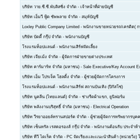
บริษัท วาย.ซี.ซี.พับลิสซิ่ง จำกัด
-
เจ้าหน้าที่ฝ่ายบัญชี
บริษัท เอ็มวี ฟู้ด ซัพพลาย จำกัด
-
สมุห์บัญชี
Loxley Public Company Limited
-
พนักงานขายหน่วยรถ/เครดิต( ก
บริษัท บัดดี้ กรุ๊ป จำกัด
-
พนักงานบัญชี
โรงแรมท็อปแลนด์
-
พนักงานเสิร์ฟจัดเลี้ยง
บริษัท เจียเม้ง จำกัด
-
ผู้จัดการฝ่ายขายต่างประเทศ
บริษัท คาร์มาร์ท จำกัด (มหาชน)
-
Sale Executive/Key Account E
บริษัท เอ็ม โปรเจ็ค โฮลดิ้ง จำกัด
-
ผู้ช่วยผู้จัดการโครงการ
โรงแรมท็อปแลนด์
-
พนักงานเสิร์ฟ สถานบันเทิง (ปิกัสโซ่)
บริษัท นูคลีน (ไทยแลนด์) จำกัด
-
ช่างรีดผ้าแขก, ยูนิฟอร์ม
บริษัท พลังงานบริสุทธิ์ จำกัด (มหาชน)
-
Electrical Operation
บริษัท วีรยาออยล์ทรานสปอร์ต จำกัด
-
ผู้ช่วยผู้จัดการทรัพยากรบ
บริษัท เซ็นทรัล เรสตอรองส์ กรุ๊ป จำกัด
-
พนักงานต้อนรับ ประจำห้า
บริษัท ทีวี ไดเร็ค จำกัด
-
PC จัดเรียงเเละเเนะนำสินค้า (หน่วยวิ่ง) 