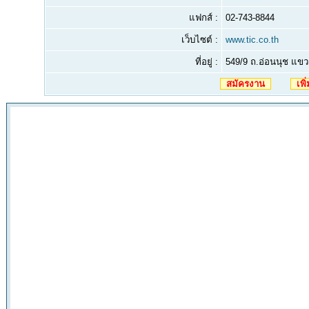
แฟกส์ :
02-743-8844
เว็บไซต์ :
www.tic.co.th
ที่อยู่ :
549/9 ถ.อ่อนนุช แข
สมัครงาน
เพิ