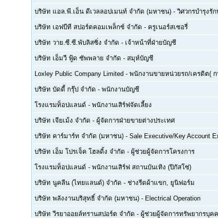
บริษัท แอล.พี.เอ็น ดีเวลลอปเมนท์ จำกัด (มหาชน)
-
วิศวกรบำรุงรั
บริษัท เอฟบีที สปอร์ตคอมเพล็กซ์ จำกัด
-
ครูเนอร์สเซอรี่
บริษัท วาย.ซี.ซี.พับลิสซิ่ง จำกัด
-
เจ้าหน้าที่ฝ่ายบัญชี
บริษัท เอ็มวี ฟู้ด ซัพพลาย จำกัด
-
สมุห์บัญชี
Loxley Public Company Limited
-
พนักงานขายหน่วยรถ/เครดิต( ก
บริษัท บัดดี้ กรุ๊ป จำกัด
-
พนักงานบัญชี
โรงแรมท็อปแลนด์
-
พนักงานเสิร์ฟจัดเลี้ยง
บริษัท เจียเม้ง จำกัด
-
ผู้จัดการฝ่ายขายต่างประเทศ
บริษัท คาร์มาร์ท จำกัด (มหาชน)
-
Sale Executive/Key Account E
บริษัท เอ็ม โปรเจ็ค โฮลดิ้ง จำกัด
-
ผู้ช่วยผู้จัดการโครงการ
โรงแรมท็อปแลนด์
-
พนักงานเสิร์ฟ สถานบันเทิง (ปิกัสโซ่)
บริษัท นูคลีน (ไทยแลนด์) จำกัด
-
ช่างรีดผ้าแขก, ยูนิฟอร์ม
บริษัท พลังงานบริสุทธิ์ จำกัด (มหาชน)
-
Electrical Operation
บริษัท วีรยาออยล์ทรานสปอร์ต จำกัด
-
ผู้ช่วยผู้จัดการทรัพยากรบ