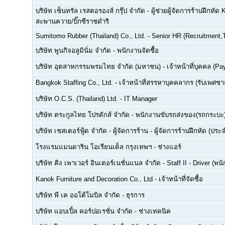
บริษัท เซ็นทรัล เรสตอรองส์ กรุ๊ป จำกัด
-
ผู้ช่วยผู้จัดการร้านฝึกหัด 
สะพานควาย/บิ๊กซีราชดำริ
Sumitomo Rubber (Thailand) Co., Ltd.
-
Senior HR (Recruitment,T
บริษัท พูนกิจอลูมินั่ม จำกัด
-
พนักงานจัดซื้อ
บริษัท อุตสาหกรรมพรมไทย จำกัด (มหาชน)
-
เจ้าหน้าที่บุคคล (Pay
Bangkok Staffing Co., Ltd.
-
เจ้าหน้าที่สรรหาบุคคลากร (รับเพศชาย
บริษัท O.C.S. (Thailand) Ltd.
-
IT Manager
บริษัท ตระกูลไทย โปรดักส์ จำกัด
-
พนักงานขับรถส่งของ(รถกระบะ
บริษัท เชสเตอร์ฟู้ด จำกัด
-
ผู้จัดการร้าน - ผู้จัดการร้านฝึกหัด (ปร
โรงแรมแมนดาริน โอเรียนเต็ล กรุงเทพฯ
-
ช่างแอร์
บริษัท คิง เพาเวอร์ อินเตอร์เนชั่นแนล จำกัด
-
Staff II - Driver (
Kanok Furniture and Decoration Co., Ltd
-
เจ้าหน้าที่จัดซื้อ
บริษัท พี เค ออโต้โมบิล จำกัด
-
ธุรการ
บริษัท แอบเปิ้ล คอร์ปอเรชั่น จำกัด
-
ช่างเทคนิค