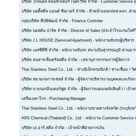
บริษัท โกลบอล คอมพิวเตอร์ เน็ตเวิร์ค จำกัด
-
Customer Service (ด
บริษัท บอดี้สตีล แอนด์ ซิลเวอร์ จำกัด
-
หัวหน้าแผนก/ผช.ผจก. ฝ่า
กลุ่มบริษัท ทีปพิพัฒน์ จำกัด
-
Finance Controler
บริษัท บอสตัน ปาร์ค จำกัด
-
Director of Sales (ประจำโรงแรมโฟร์ว
บริษัท J L HOUSE (Serviced Apartment)
-
พนักงานขับรถผู้บริหาร
บริษัท เอสซีทีซี จำกัด
-
พนักงานขับรถ สนามบินสุวรรณภูมิ ด่วนมาก
บริษัท ธนสารเซ็นทรัลสตีล จำกัด
-
เลขานุการกรรมการผู้จัดการ
Thai Stainless Steel Co., Ltd.
-
ช่างอิเล็กทรอนิกส์ / ช่างเชื่อม / 
บริษัท สยามกลการเซลส์ จำกัด
-
ผู้จัดการบริหารงานบุคคลและกิจกา
บริษัท บางกอกอินเตอร์ฟูด จำกัด
-
ผู้จัดการแผนกคลังสินค้า / เจ้าหน
เครือเบทาโกร
-
Purchasing Manager
Thai Stainless Steel Co., Ltd.
-
พนักงานขายต่างจังหวัด (ระบุจังหว
ARS Chemical (Thailand) Co., Ltd.
-
พนักงาน Customer Service
บริษัท เอ.อาร์.สตีล จำกัด
-
เจ้าหน้าที่ฝ่ายการเงิน