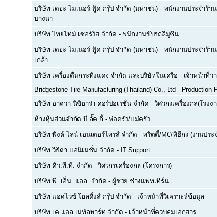
บริษัท เดอะ ไมเนอร์ ฟู้ด กรุ๊ป จำกัด (มหาชน)
-
พนักงานประจำร้าน(F
บางนา
บริษัท ไทยไทม์ เซอร์วิส จำกัด
-
พนักงานขับรถลีมูซีน
บริษัท เดอะ ไมเนอร์ ฟู้ด กรุ๊ป จำกัด (มหาชน)
-
พนักงานประจำร้าน(
เกล้า
บริษัท เครื่องดื่มกระทิงแดง จำกัด และบริษัทในเครือ
-
เจ้าหน้าที่
Bridgestone Tire Manufacturing (Thailand) Co., Ltd
-
Production P
บริษัท อาควา นิชิฮาร่า คอร์ปอเรชั่น จำกัด
-
วิศวกรเครื่องกล(โรงงา
ห้างหุ้นส่วนจำกัด บี.ลั๊ค.กี้
-
พ่อครัว/แม่ครัว
บริษัท พิงค์ ไลน์ เอนเตอร์ไพรส์ จำกัด
-
พริตตี้/MC/พิธีกร (งานประ
บริษัท วิธิตา แอนิเมชั่น จำกัด
-
IT Support
บริษัท คิว.ที.ที. จำกัด
-
วิศวกรเครื่องกล (โครงการ)
บริษัท พี. เอ็น. แอล. จำกัด
-
ผู้ช่วย ช่างแพทเทิร์น
บริษัท แอดไวซ์ โฮลดิ้งส์ กรุ๊ป จำกัด
-
เจ้าหน้าที่วิเคราะห์ข้อมูล
บริษัท เค.แอล.เมทัลพาร์ท จำกัด
-
เจ้าหน้าที่ควบคุมเอกสาร