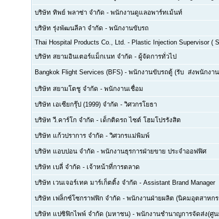
บริษัท ทิพย์ พลาซ่า จำกัด
-
พนักงานดูแลอพาร์ทเม้นท์
บริษัท รุ่งพัฒนลีลา จำกัด
-
พนักงานขับรถ
Thai Hospital Products Co., Ltd.
-
Plastic Injection Supervisor (
บริษัท สยามอินเตอร์แม็กเนท จำกัด
-
ผู้จัดการทั่วไป
Bangkok Flight Services (BFS)
-
พนักงานขับรถตู้ (รับ  ส่งพนักงาน
บริษัท สยามโตชู จำกัด
-
พนักงานเชื่อม
บริษัท เอเซียกรุ๊ป (1999) จำกัด
-
วิศวกรโยธา
บริษัท วี.คาร์โก จำกัด
-
เด็กติดรถ ไซต์ โฮมโปรรังสิต
บริษัท แก้วปราการ จำกัด
-
วิศวกรแม่พิมพ์
บริษัท แอบปอน จำกัด
-
พนักงานธุรการฝ่ายขาย ประจำออฟฟิศ
บริษัท เบลี่ จำกัด
-
เจ้าหน้าที่การตลาด
บริษัท เวนเจอร์เทค มาร์เก็ตติ้ง จำกัด
-
Assistant Brand Manager
บริษัท เฟล็กซ์โซกราฟฟิก จำกัด
-
พนักงานฝ่ายผลิต (นิคมอุตสาหกร
บริษัท แปซิฟิกไพพ์ จำกัด (มหาชน)
-
พนักงานชำนาญการจัดส่ง(ศูนย