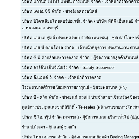
บริษัท แกรนด์ เมโทร แฟชั่น การ์เม้นท์ จำกัด
-
เจ้าหน้าที่รักษาคว
บริษัท เคเอ็มซีซี จำกัด
-
ช่างอิเลคทรอนิคส์
บริษัท ปิโตรเลียมไทยคอร์ปอเรชั่น จำกัด / บริษัท พีทีจี เอ็นเนอยี 
อ.หนองแค จ.สระบุรี
บริษัท เอส.เค.ฟู้ดส์ (ประเทศไทย) จำกัด (มหาชน)
-
ซุปเปอร์ไวเซอร์
บริษัท เอส.ที.คอนโทรล จำกัด
-
เจ้าหน้าที่ธุรการ-ประสานงาน ด่ว
บริษัท ซี.พี.ค้าปลีกและการตลาด จำกัด
-
ผู้จัดการฝ่ายลูกค้าสัมพันธ์
บริษัท จาร์ดีน เอ็นจิเนียริ่ง จำกัด
-
Safety Supervisor
บริษัท อี.แอนด์ วี. จำกัด
-
เจ้าหน้าที่การตลาด
โรงพยาบาลศิริราช ปิยมหาราชการุณย์
-
ผู้ช่วยพยาบาล (PN)
บริษัท บี - ควิก จำกัด
-
ช่างยนต์ ด่วน!!! ประจำสาขาเซ็นทรัล-เชียงร
ศูนย์การประชุมแห่งชาติสิริกิติ์
-
Telesales (พนักงานขายทางโทรศัพท์
บริษัท ซี.ไอ.กรุ๊ป จำกัด (มหาชน)
-
ผู้จัดการแผนกบริหารทั่วไป (ปฎิบ
ร้าน ป.กุ้งเผา
-
กุ๊กและผู้ช่วยกุ๊ก
บริษัท ไทย เจ.เพรส จำกัด
-
ผู้จัดการแผนกย้อมผ้า Dyeing Manage