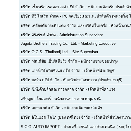
บริษัท เซ็นทรัล เรสตอรองส์ กรุ๊ป จำกัด
-
พนักงานต้อนรับ ประจำห้า
บริษัท ทีวี ไดเร็ค จำกัด
-
PC จัดเรียงเเละเเนะนำสินค้า (หน่วยวิ่ง) 
บริษัท เครื่องดื่มกระทิงแดง จำกัด และบริษัทในเครือ
-
หัวหน้างา
บริษัท จิรังรัชต์ จำกัด
-
Administration Supervisor
Jagota Brothers Trading Co., Ltd.
-
Marketing Executive
บริษัท O.C.S. (Thailand) Ltd.
-
Site Supervisor
บริษัท วสันต์ชัย เอ็นจิเนียริ่ง จำกัด
-
พนักงานช่างซ่อมบำรุง
บริษัท เออร์เบิร์นบิสซิเนส กรุ๊ป จำกัด
-
เจ้าหน้าที่ฝ่ายบัญชี
บริษัท บอว์น กรุ๊ป จำกัด
-
หัวหน้าฝ่ายวิศวกรรม (ประจำสระบุรี)
บริษัท ซี.พี.ค้าปลีกและการตลาด จำกัด
-
เจ้าหน้าที่ค่าแรง
ศรีบุญมา โฮมแคร์
-
พนักงานขาย สาขาปทุมธานี
บริษัท สยามเภสัช จำกัด
-
พนักงานติดรถส่งสินค้า
บริษัท อิโนแอค โตไก (ประเทศไทย) จำกัด
-
เจ้าหน้าที่สำนักงาน
S.C.G. AUTO IMPORT
-
ช่างเครื่องยนต์ และช่างเทคนิค ( รถยุโรป -