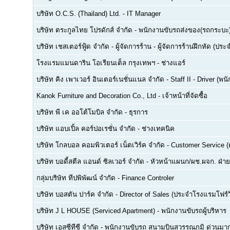
บริษัท O.C.S. (Thailand) Ltd.
-
IT Manager
บริษัท ตระกูลไทย โปรดักส์ จำกัด
-
พนักงานขับรถส่งของ(รถกระบะ
บริษัท เชสเตอร์ฟู้ด จำกัด
-
ผู้จัดการร้าน - ผู้จัดการร้านฝึกหัด (ปร
โรงแรมแมนดาริน โอเรียนเต็ล กรุงเทพฯ
-
ช่างแอร์
บริษัท คิง เพาเวอร์ อินเตอร์เนชั่นแนล จำกัด
-
Staff II - Driver (
Kanok Furniture and Decoration Co., Ltd
-
เจ้าหน้าที่จัดซื้อ
บริษัท พี เค ออโต้โมบิล จำกัด
-
ธุรการ
บริษัท แอบเปิ้ล คอร์ปอเรชั่น จำกัด
-
ช่างเทคนิค
บริษัท โกลบอล คอมพิวเตอร์ เน็ตเวิร์ค จำกัด
-
Customer Service (ด
บริษัท บอดี้สตีล แอนด์ ซิลเวอร์ จำกัด
-
หัวหน้าแผนก/ผช.ผจก. ฝ่า
กลุ่มบริษัท ทีปพิพัฒน์ จำกัด
-
Finance Controler
บริษัท บอสตัน ปาร์ค จำกัด
-
Director of Sales (ประจำโรงแรมโฟร์ว
บริษัท J L HOUSE (Serviced Apartment)
-
พนักงานขับรถผู้บริหาร
บริษัท เอสซีทีซี จำกัด
-
พนักงานขับรถ สนามบินสุวรรณภูมิ ด่วนมาก