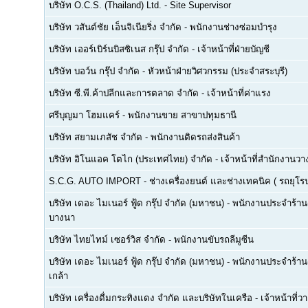
บริษัท O.C.S. (Thailand) Ltd.
-
Site Supervisor
บริษัท วสันต์ชัย เอ็นจิเนียริ่ง จำกัด
-
พนักงานช่างซ่อมบำรุง
บริษัท เออร์เบิร์นบิสซิเนส กรุ๊ป จำกัด
-
เจ้าหน้าที่ฝ่ายบัญชี
บริษัท บอว์น กรุ๊ป จำกัด
-
หัวหน้าฝ่ายวิศวกรรม (ประจำสระบุรี)
บริษัท ซี.พี.ค้าปลีกและการตลาด จำกัด
-
เจ้าหน้าที่ค่าแรง
ศรีบุญมา โฮมแคร์
-
พนักงานขาย สาขาปทุมธานี
บริษัท สยามเภสัช จำกัด
-
พนักงานติดรถส่งสินค้า
บริษัท อิโนแอค โตไก (ประเทศไทย) จำกัด
-
เจ้าหน้าที่สำนักงาน
S.C.G. AUTO IMPORT
-
ช่างเครื่องยนต์ และช่างเทคนิค ( รถยุโรป -
บริษัท เดอะ ไมเนอร์ ฟู้ด กรุ๊ป จำกัด (มหาชน)
-
พนักงานประจำร้าน(F
บางนา
บริษัท ไทยไทม์ เซอร์วิส จำกัด
-
พนักงานขับรถลีมูซีน
บริษัท เดอะ ไมเนอร์ ฟู้ด กรุ๊ป จำกัด (มหาชน)
-
พนักงานประจำร้าน(
เกล้า
บริษัท เครื่องดื่มกระทิงแดง จำกัด และบริษัทในเครือ
-
เจ้าหน้าที่