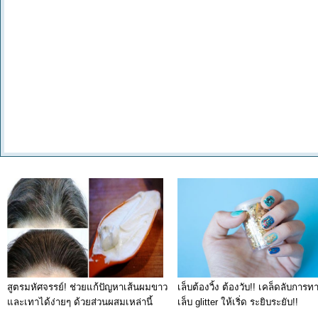
สูตรมหัศจรรย์! ช่วยแก้ปัญหาเส้นผมขาว
เล็บต้องวิ้ง ต้องวับ!! เคล็ดลับการท
และเทาได้ง่ายๆ ด้วยส่วนผสมเหล่านี้
เล็บ glitter ให้เริ่ด ระยิบระยับ!!