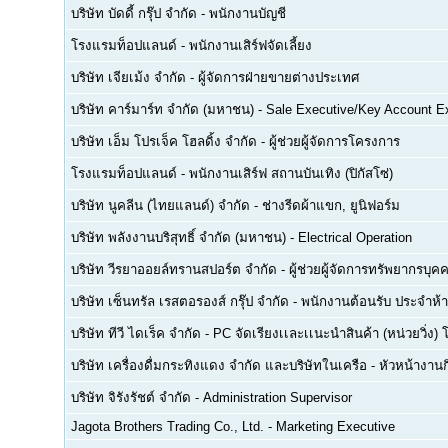
บริษัท บัดดี้ กรุ๊ป จำกัด
-
พนักงานบัญชี
โรงแรมท็อปแลนด์
-
พนักงานเสิร์ฟจัดเลี้ยง
บริษัท เจียเม้ง จำกัด
-
ผู้จัดการฝ่ายขายต่างประเทศ
บริษัท คาร์มาร์ท จำกัด (มหาชน)
-
Sale Executive/Key Account E
บริษัท เอ็ม โปรเจ็ค โฮลดิ้ง จำกัด
-
ผู้ช่วยผู้จัดการโครงการ
โรงแรมท็อปแลนด์
-
พนักงานเสิร์ฟ สถานบันเทิง (ปิกัสโซ่)
บริษัท นูคลีน (ไทยแลนด์) จำกัด
-
ช่างรีดผ้าแขก, ยูนิฟอร์ม
บริษัท พลังงานบริสุทธิ์ จำกัด (มหาชน)
-
Electrical Operation
บริษัท วีรยาออยล์ทรานสปอร์ต จำกัด
-
ผู้ช่วยผู้จัดการทรัพยากรบ
บริษัท เซ็นทรัล เรสตอรองส์ กรุ๊ป จำกัด
-
พนักงานต้อนรับ ประจำห้า
บริษัท ทีวี ไดเร็ค จำกัด
-
PC จัดเรียงเเละเเนะนำสินค้า (หน่วยวิ่ง) 
บริษัท เครื่องดื่มกระทิงแดง จำกัด และบริษัทในเครือ
-
หัวหน้างา
บริษัท จิรังรัชต์ จำกัด
-
Administration Supervisor
Jagota Brothers Trading Co., Ltd.
-
Marketing Executive