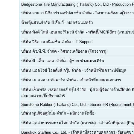
Bridgestone Tire Manufacturing (Thailand) Co., Ltd
-
Production P
บริษัท อาควา นิชิฮาร่า คอร์ปอเรชั่น จำกัด
-
วิศวกรเครื่องกล(โรงงา
ห้างหุ้นส่วนจำกัด บี.ลั๊ค.กี้
-
พ่อครัว/แม่ครัว
บริษัท พิงค์ ไลน์ เอนเตอร์ไพรส์ จำกัด
-
พริตตี้/MC/พิธีกร (งานประ
บริษัท วิธิตา แอนิเมชั่น จำกัด
-
IT Support
บริษัท คิว.ที.ที. จำกัด
-
วิศวกรเครื่องกล (โครงการ)
บริษัท พี. เอ็น. แอล. จำกัด
-
ผู้ช่วย ช่างแพทเทิร์น
บริษัท แอดไวซ์ โฮลดิ้งส์ กรุ๊ป จำกัด
-
เจ้าหน้าที่วิเคราะห์ข้อมูล
บริษัท เค.แอล.เมทัลพาร์ท จำกัด
-
เจ้าหน้าที่ควบคุมเอกสาร
บริษัท เซ็นทรัล เรสตอรองส์ กรุ๊ป จำกัด
-
ผู้ช่วยผู้จัดการร้านฝึกหัด 
สะพานควาย/บิ๊กซีราชดำริ
Sumitomo Rubber (Thailand) Co., Ltd.
-
Senior HR (Recruitment,T
บริษัท พูนกิจอลูมินั่ม จำกัด
-
พนักงานจัดซื้อ
บริษัท อุตสาหกรรมพรมไทย จำกัด (มหาชน)
-
เจ้าหน้าที่บุคคล (Pay
Bangkok Staffing Co., Ltd.
-
เจ้าหน้าที่สรรหาบุคคลากร (รับเพศชาย