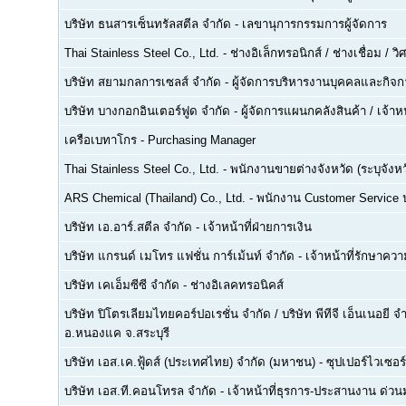
บริษัท ธนสารเซ็นทรัลสตีล จำกัด
-
เลขานุการกรรมการผู้จัดการ
Thai Stainless Steel Co., Ltd.
-
ช่างอิเล็กทรอนิกส์ / ช่างเชื่อม / 
บริษัท สยามกลการเซลส์ จำกัด
-
ผู้จัดการบริหารงานบุคคลและกิจกา
บริษัท บางกอกอินเตอร์ฟูด จำกัด
-
ผู้จัดการแผนกคลังสินค้า / เจ้าหน
เครือเบทาโกร
-
Purchasing Manager
Thai Stainless Steel Co., Ltd.
-
พนักงานขายต่างจังหวัด (ระบุจังหว
ARS Chemical (Thailand) Co., Ltd.
-
พนักงาน Customer Service
บริษัท เอ.อาร์.สตีล จำกัด
-
เจ้าหน้าที่ฝ่ายการเงิน
บริษัท แกรนด์ เมโทร แฟชั่น การ์เม้นท์ จำกัด
-
เจ้าหน้าที่รักษาคว
บริษัท เคเอ็มซีซี จำกัด
-
ช่างอิเลคทรอนิคส์
บริษัท ปิโตรเลียมไทยคอร์ปอเรชั่น จำกัด / บริษัท พีทีจี เอ็นเนอยี 
อ.หนองแค จ.สระบุรี
บริษัท เอส.เค.ฟู้ดส์ (ประเทศไทย) จำกัด (มหาชน)
-
ซุปเปอร์ไวเซอร์
บริษัท เอส.ที.คอนโทรล จำกัด
-
เจ้าหน้าที่ธุรการ-ประสานงาน ด่ว