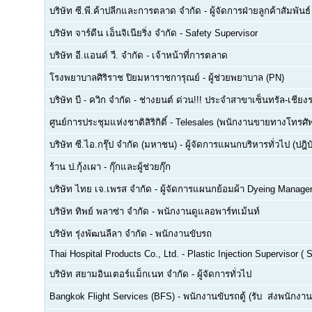
บริษัท ซี.พี.ค้าปลีกและการตลาด จำกัด
-
ผู้จัดการฝ่ายลูกค้าสัมพันธ์
บริษัท จาร์ดีน เอ็นจิเนียริ่ง จำกัด
-
Safety Supervisor
บริษัท อี.แอนด์ วี. จำกัด
-
เจ้าหน้าที่การตลาด
โรงพยาบาลศิริราช ปิยมหาราชการุณย์
-
ผู้ช่วยพยาบาล (PN)
บริษัท บี - ควิก จำกัด
-
ช่างยนต์ ด่วน!!! ประจำสาขาเซ็นทรัล-เชียงร
ศูนย์การประชุมแห่งชาติสิริกิติ์
-
Telesales (พนักงานขายทางโทรศัพท์
บริษัท ซี.ไอ.กรุ๊ป จำกัด (มหาชน)
-
ผู้จัดการแผนกบริหารทั่วไป (ปฎิบ
ร้าน ป.กุ้งเผา
-
กุ๊กและผู้ช่วยกุ๊ก
บริษัท ไทย เจ.เพรส จำกัด
-
ผู้จัดการแผนกย้อมผ้า Dyeing Manage
บริษัท ทิพย์ พลาซ่า จำกัด
-
พนักงานดูแลอพาร์ทเม้นท์
บริษัท รุ่งพัฒนลีลา จำกัด
-
พนักงานขับรถ
Thai Hospital Products Co., Ltd.
-
Plastic Injection Supervisor (
บริษัท สยามอินเตอร์แม็กเนท จำกัด
-
ผู้จัดการทั่วไป
Bangkok Flight Services (BFS)
-
พนักงานขับรถตู้ (รับ  ส่งพนักงาน