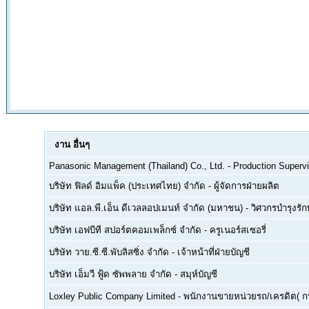
งาน
อื่นๆ
Panasonic Management (Thailand) Co., Ltd.
-
Production Supervi
บริษัท ฟิลด์ อิมแพ็ค (ประเทศไทย) จำกัด
-
ผู้จัดการฝ่ายผลิต
บริษัท แอล.พี.เอ็น ดีเวลลอปเมนท์ จำกัด (มหาชน)
-
วิศวกรบำรุงรั
บริษัท เอฟบีที สปอร์ตคอมเพล็กซ์ จำกัด
-
ครูเนอร์สเซอรี่
บริษัท วาย.ซี.ซี.พับลิสซิ่ง จำกัด
-
เจ้าหน้าที่ฝ่ายบัญชี
บริษัท เอ็มวี ฟู้ด ซัพพลาย จำกัด
-
สมุห์บัญชี
Loxley Public Company Limited
-
พนักงานขายหน่วยรถ/เครดิต( ก