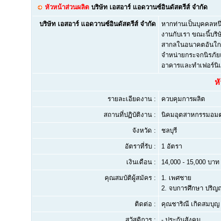
หัวหน้าส่วนผลิต
บริษัท เอสอาร์ แอดวานซ์อินดัสตรีส์ จำกัด
บริษัท เอสอาร์ แอดวานซ์อินดัสตรีส์ จำกัด
หากท่านเป็นบุคคลหนึ
งานกับเรา ขณะนี้บริ
สากลในอนาคตอันใกล้ 
จำหน่ายกระจกนิรภัย
อาคารและทำเฟอร์นิเ
ห
รายละเอียดงาน :
ควบคุมการผลิต
สถานที่ปฏิบัติงาน :
นิคมอุตสาหกรรมอ
จังหวัด :
ชลบุรี
อัตราที่รับ :
1 อัตรา
เงินเดือน :
14,000 - 15,000 บาท
คุณสมบัติผู้สมัคร :
1.
เพศชาย
2.
จบการศึกษา ปริญญา
ติดต่อ :
คุณชาริณี เกิดสมบุ
สวัสดิการ :
- ประกันสังคม