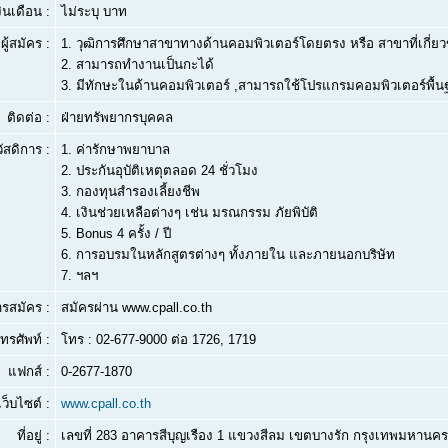
งินเดือน :
ไม่ระบุ บาท
ผู้สมัคร :
1.
วุฒิการศึกษาสาขาทางด้านคอมพิวเตอร์โดยตรง หรือ สาขาที่เกี่ยว
2.
สามารถทำงานเป็นกะได้
3.
มีทักษะในด้านคอมพิวเตอร์ ,สามารถใช้โปรแกรมคอมพิวเตอร์พื้น
ติดต่อ :
ฝ่ายทรัพยากรบุคคล
ัสดิการ :
1. ค่ารักษาพยาบาล
2. ประกันอุบัติเหตุตลอด 24 ชั่วโมง
3. กองทุนสำรองเลี้ยงชีพ
4. เงินช่วยเหลือต่างๆ เช่น มรณกรรม ภัยพิบัติ
5. Bonus 4 ครั้ง / ปี
6. การอบรมในหลักสูตรต่างๆ ทั้งภายใน และภายนอกบริษัท
7. ฯลฯ
ารสมัคร :
สมัครผ่าน www.cpall.co.th
ทรศัพท์ :
โทร : 02-677-9000 ต่อ 1726, 1719
แฟกส์ :
0-2677-1870
เว็บไซต์ :
www.cpall.co.th
ที่อยู่ :
เลขที่ 283 อาคารสีบุญเรือง 1 แขวงสีลม เขตบางรัก กรุงเทพมหานค