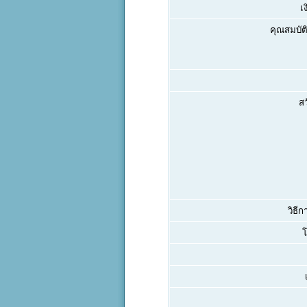
เ
คุณสมบัติ
สว
วิธีก
โ