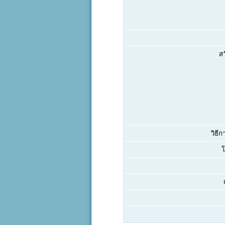
สว
วิธีก
โ