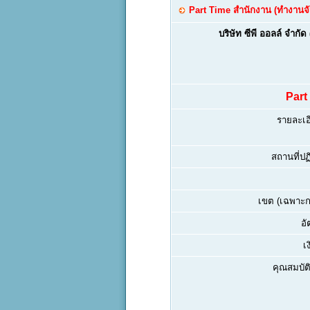
Part Time สำนักงาน (ทำงานจัน
บริษัท ซีพี ออลล์ จำกั
Part
รายละเอ
สถานที่ปฏิ
เขต (เฉพาะกร
อั
เ
คุณสมบัติ