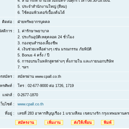
4.
สามารถทำงานได้วันจันทร์-วันศุกร์ เวลา 08.30-18.00น.
5.
ประจำสำนักงานใหญ่ (สีลม)
6.
ใช้คอมพิวเตอร์เบื้องต้นได้
ติดต่อ :
ฝ่ายทรัพยากรบุคคล
ัสดิการ :
1. ค่ารักษาพยาบาล
2. ประกันอุบัติเหตุตลอด 24 ชั่วโมง
3. กองทุนสำรองเลี้ยงชีพ
4. เงินช่วยเหลือต่างๆ เช่น มรณกรรม ภัยพิบัติ
5. Bonus 4 ครั้ง / ปี
6. การอบรมในหลักสูตรต่างๆ ทั้งภายใน และภายนอกบริษัท
7. ฯลฯ
ารสมัคร :
สมัครผ่าน www.cpall.co.th
ทรศัพท์ :
โทร : 02-677-9000 ต่อ 1726, 1719
แฟกส์ :
0-2677-1870
เว็บไซต์ :
www.cpall.co.th
ที่อยู่ :
เลขที่ 283 อาคารสีบุญเรือง 1 แขวงสีลม เขตบางรัก กรุงเทพมหานค
สมัครงาน
เพิ่มงาน
ส่งให้เพื่อน
พิมพ์