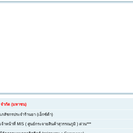
ล์ จำกัด (มหาชน)
เภสัชกรประจำร้านยา (เอ็กซ์ต้า)
เจ้าหน้าที่ MIS ( ศูนย์กระจายสินค้าสุวรรณภูมิ ) ด่วน***