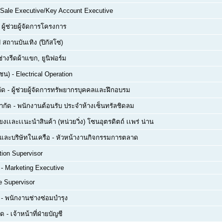
Sale Executive/Key Account Executive
-
ผู้ช่วยผู้จัดการโครงการ
 สถานบันเทิง (ปิกัสโซ่)
ช่างรีดผ้าแขก, ยูนิฟอร์ม
าชน)
-
Electrical Operation
ัด
-
ผู้ช่วยผู้จัดการทรัพยากรบุคคลและฝึกอบรม
จำกัด
-
พนักงานต้อนรับ ประจำห้างเซ็นทรัลชิดลม
ยงเเละเเนะนำสินค้า (หน่วยวิ่ง) โซนอุตรดิตถ์ เเพร่ น่าน
ด และบริษัทในเครือ
-
หัวหน้างานกิจกรรมการตลาด
tion Supervisor
-
Marketing Executive
e Supervisor
-
พนักงานช่างซ่อมบำรุง
ัด
-
เจ้าหน้าที่ฝ่ายบัญชี