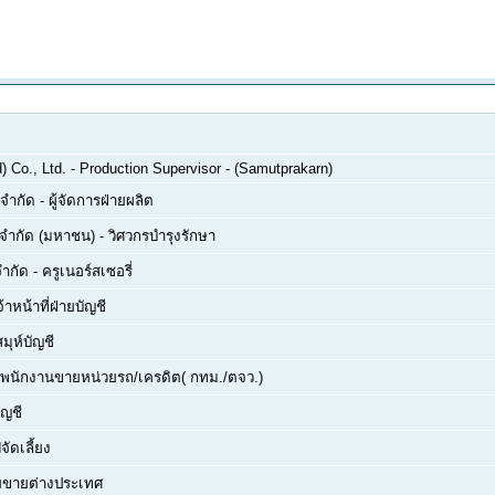
 Co., Ltd.
-
Production Supervisor - (Samutprakarn)
 จำกัด
-
ผู้จัดการฝ่ายผลิต
์ จำกัด (มหาชน)
-
วิศวกรบำรุงรักษา
จำกัด
-
ครูเนอร์สเซอรี่
จ้าหน้าที่ฝ่ายบัญชี
สมุห์บัญชี
พนักงานขายหน่วยรถ/เครดิต( กทม./ตจว.)
ัญชี
จัดเลี้ยง
่ายขายต่างประเทศ