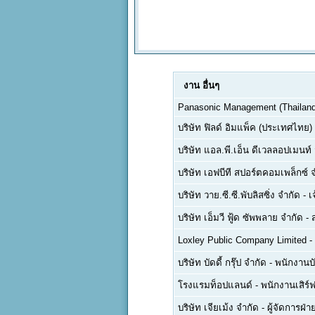
งาน
อื่นๆ
Panasonic Management (Thailand)
บริษัท ฟิลด์ อิมแพ็ค (ประเทศไทย)
บริษัท แอล.พี.เอ็น ดีเวลลอปเมนท
บริษัท เอฟบีที สปอร์ตคอมเพล็กซ์ 
บริษัท วาย.ซี.ซี.พับลิสซิ่ง จำกัด
-
เ
บริษัท เอ็มวี ฟู้ด ซัพพลาย จำกัด
-
Loxley Public Company Limited
-
บริษัท บัดดี้ กรุ๊ป จำกัด
-
พนักงานบ
โรงแรมท็อปแลนด์
-
พนักงานเสิร์ฟ
บริษัท เจียเม้ง จำกัด
-
ผู้จัดการฝ