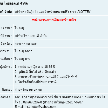
ษัท ไทยลอตเต้ จำกัด
เต้ จำกัด
บริษัทฯ เป็นผู้ผลิตและจำหน่ายหมากฝรั่ง ตรา \"LOTTE\"
พนักงานขายเงินสดร้านค้า
ียดงาน :
ไม่ระบุ
บัติงาน :
บริษัท ไทยลอตเต้ จำกัด
จังหวัด :
กรุงเทพมหานคร
ตราที่รับ :
ไม่ระบุ อัตรา
งินเดือน :
ไม่ระบุ บาท
ผู้สมัคร :
1.
เพศชาย/หญิง อายุ 18-35 ปี
2.
วุฒิม.3 ขึ้นไป หรือเทียบเท่า
3.
สามารถขับรถจักรยานยนต์ได้ และมีใบขับขี่
4.
ไม่จำเป็นต้องมีประสบการณ์
ติดต่อ :
ฝ่ายทรัพยากรบุคคล
ารสมัคร :
14/1 อาคารสุวรรณทาวเวอร์ ชั้น 3 ซอยศาลาแดง 1 ถนนสาธรเหนือ 
โทร : 02-2676287-8 (สำนักงานใหญ่) 02-267-6287
E-mail: hr1_lotte@yahoo.com