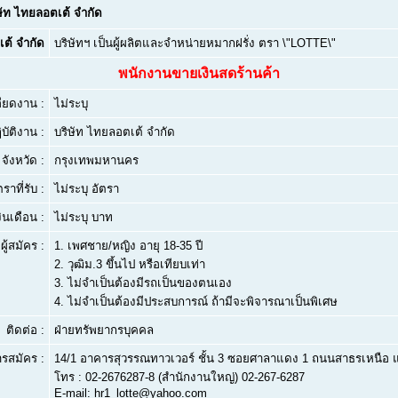
ษัท ไทยลอตเต้ จำกัด
เต้ จำกัด
บริษัทฯ เป็นผู้ผลิตและจำหน่ายหมากฝรั่ง ตรา \"LOTTE\"
พนักงานขายเงินสดร้านค้า
ียดงาน :
ไม่ระบุ
บัติงาน :
บริษัท ไทยลอตเต้ จำกัด
จังหวัด :
กรุงเทพมหานคร
ตราที่รับ :
ไม่ระบุ อัตรา
งินเดือน :
ไม่ระบุ บาท
ผู้สมัคร :
1.
เพศชาย/หญิง อายุ 18-35 ปี
2.
วุฒิม.3 ขึ้นไป หรือเทียบเท่า
3.
ไม่จำเป็นต้องมีรถเป็นของตนเอง
4.
ไม่จำเป็นต้องมีประสบการณ์ ถ้ามีจะพิจารณาเป็นพิเศษ
ติดต่อ :
ฝ่ายทรัพยากรบุคคล
ารสมัคร :
14/1 อาคารสุวรรณทาวเวอร์ ชั้น 3 ซอยศาลาแดง 1 ถนนสาธรเหนือ 
โทร : 02-2676287-8 (สำนักงานใหญ่) 02-267-6287
E-mail: hr1_lotte@yahoo.com