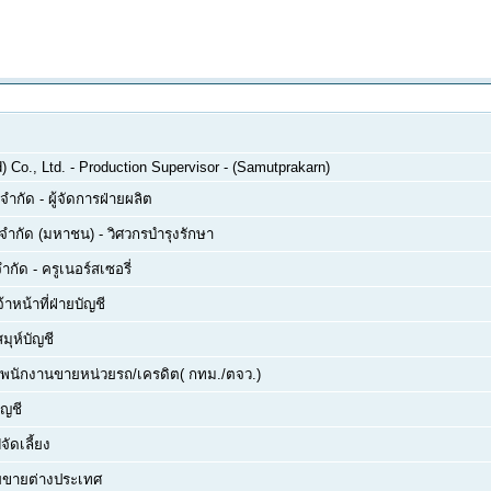
 Co., Ltd.
-
Production Supervisor - (Samutprakarn)
 จำกัด
-
ผู้จัดการฝ่ายผลิต
์ จำกัด (มหาชน)
-
วิศวกรบำรุงรักษา
จำกัด
-
ครูเนอร์สเซอรี่
จ้าหน้าที่ฝ่ายบัญชี
สมุห์บัญชี
พนักงานขายหน่วยรถ/เครดิต( กทม./ตจว.)
ัญชี
จัดเลี้ยง
่ายขายต่างประเทศ