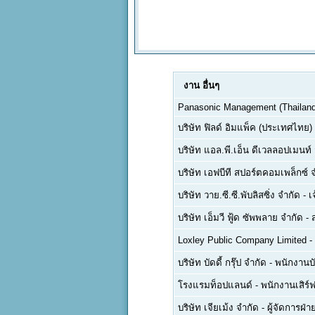
งาน
อื่นๆ
Panasonic Management (Thailand)
บริษัท ฟิลด์ อิมแพ็ค (ประเทศไทย)
บริษัท แอล.พี.เอ็น ดีเวลลอปเมนท
บริษัท เอฟบีที สปอร์ตคอมเพล็กซ์ 
บริษัท วาย.ซี.ซี.พับลิสซิ่ง จำกัด
-
เ
บริษัท เอ็มวี ฟู้ด ซัพพลาย จำกัด
-
Loxley Public Company Limited
-
บริษัท บัดดี้ กรุ๊ป จำกัด
-
พนักงานบ
โรงแรมท็อปแลนด์
-
พนักงานเสิร์ฟ
บริษัท เจียเม้ง จำกัด
-
ผู้จัดการฝ