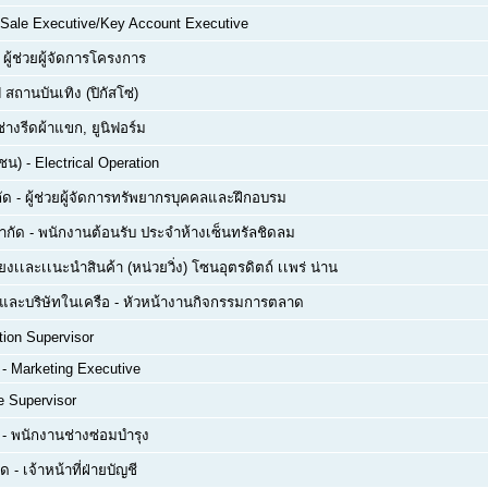
Sale Executive/Key Account Executive
-
ผู้ช่วยผู้จัดการโครงการ
 สถานบันเทิง (ปิกัสโซ่)
ช่างรีดผ้าแขก, ยูนิฟอร์ม
าชน)
-
Electrical Operation
ัด
-
ผู้ช่วยผู้จัดการทรัพยากรบุคคลและฝึกอบรม
จำกัด
-
พนักงานต้อนรับ ประจำห้างเซ็นทรัลชิดลม
ยงเเละเเนะนำสินค้า (หน่วยวิ่ง) โซนอุตรดิตถ์ เเพร่ น่าน
ด และบริษัทในเครือ
-
หัวหน้างานกิจกรรมการตลาด
tion Supervisor
-
Marketing Executive
e Supervisor
-
พนักงานช่างซ่อมบำรุง
ัด
-
เจ้าหน้าที่ฝ่ายบัญชี