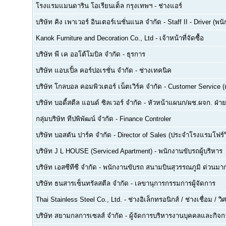
โรงแรมแมนดาริน โอเรียนเต็ล กรุงเทพฯ
-
ช่างแอร์
บริษัท คิง เพาเวอร์ อินเตอร์เนชั่นแนล จำกัด
-
Staff II - Driver (
Kanok Furniture and Decoration Co., Ltd
-
เจ้าหน้าที่จัดซื้อ
บริษัท พี เค ออโต้โมบิล จำกัด
-
ธุรการ
บริษัท แอบเปิ้ล คอร์ปอเรชั่น จำกัด
-
ช่างเทคนิค
บริษัท โกลบอล คอมพิวเตอร์ เน็ตเวิร์ค จำกัด
-
Customer Service (ด
บริษัท บอดี้สตีล แอนด์ ซิลเวอร์ จำกัด
-
หัวหน้าแผนก/ผช.ผจก. ฝ่า
กลุ่มบริษัท ทีปพิพัฒน์ จำกัด
-
Finance Controler
บริษัท บอสตัน ปาร์ค จำกัด
-
Director of Sales (ประจำโรงแรมโฟร์ว
บริษัท J L HOUSE (Serviced Apartment)
-
พนักงานขับรถผู้บริหาร
บริษัท เอสซีทีซี จำกัด
-
พนักงานขับรถ สนามบินสุวรรณภูมิ ด่วนมาก
บริษัท ธนสารเซ็นทรัลสตีล จำกัด
-
เลขานุการกรรมการผู้จัดการ
Thai Stainless Steel Co., Ltd.
-
ช่างอิเล็กทรอนิกส์ / ช่างเชื่อม / 
บริษัท สยามกลการเซลส์ จำกัด
-
ผู้จัดการบริหารงานบุคคลและกิจกา