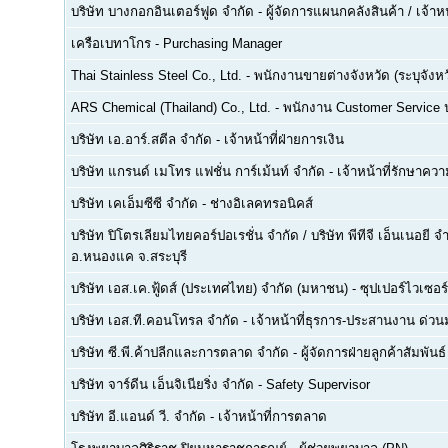
บริษัท บางกอกอินเตอร์ฟูด จำกัด
-
ผู้จัดการแผนกคลังสินค้า / เจ้าหน
เครือเบทาโกร
-
Purchasing Manager
Thai Stainless Steel Co., Ltd.
-
พนักงานขายต่างจังหวัด (ระบุจังหว
ARS Chemical (Thailand) Co., Ltd.
-
พนักงาน Customer Service
บริษัท เอ.อาร์.สตีล จำกัด
-
เจ้าหน้าที่ฝ่ายการเงิน
บริษัท แกรนด์ เมโทร แฟชั่น การ์เม้นท์ จำกัด
-
เจ้าหน้าที่รักษาคว
บริษัท เคเอ็มซีซี จำกัด
-
ช่างอิเลคทรอนิคส์
บริษัท ปิโตรเลียมไทยคอร์ปอเรชั่น จำกัด / บริษัท พีทีจี เอ็นเนอยี 
อ.หนองแค จ.สระบุรี
บริษัท เอส.เค.ฟู้ดส์ (ประเทศไทย) จำกัด (มหาชน)
-
ซุปเปอร์ไวเซอร์
บริษัท เอส.ที.คอนโทรล จำกัด
-
เจ้าหน้าที่ธุรการ-ประสานงาน ด่ว
บริษัท ซี.พี.ค้าปลีกและการตลาด จำกัด
-
ผู้จัดการฝ่ายลูกค้าสัมพันธ์
บริษัท จาร์ดีน เอ็นจิเนียริ่ง จำกัด
-
Safety Supervisor
บริษัท อี.แอนด์ วี. จำกัด
-
เจ้าหน้าที่การตลาด