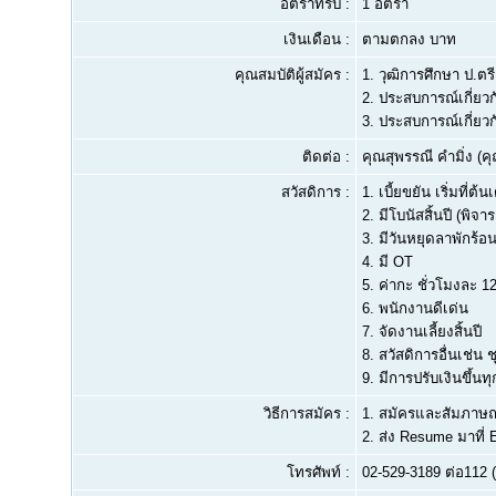
อัตราที่รับ :
1 อัตรา
เงินเดือน :
ตามตกลง บาท
คุณสมบัติผู้สมัคร :
1.
วุฒิการศึกษา ป.ตรี 
2.
ประสบการณ์เกี่ยวกั
3.
ประสบการณ์เกี่ยวก
ติดต่อ :
คุณสุพรรณี คำมิ่ง (คุ
สวัสดิการ :
1. เบี้ยขยัน เริ่มที่
2. มีโบนัสสิ้นปี (พ
3. มีวันหยุดลาพักร้อ
4. มี OT
5. ค่ากะ ชั่วโมงละ 1
6. พนักงานดีเด่น
7. จัดงานเลี้ยงสิ้นปี
8. สวัสดิการอื่นเช่น
9. มีการปรับเงินขึ้นทุก
วิธีการสมัคร :
1. สมัครและสัมภาษณ์
2. ส่ง Resume มาที่ 
โทรศัพท์ :
02-529-3189 ต่อ112 (