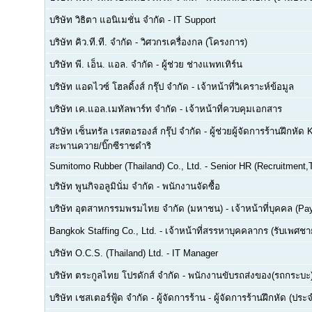
บริษัท วิธิตา แอนิเมชั่น จำกัด
-
IT Support
บริษัท คิว.ที.ที. จำกัด
-
วิศวกรเครื่องกล (โครงการ)
บริษัท พี. เอ็น. แอล. จำกัด
-
ผู้ช่วย ช่างแพทเทิร์น
บริษัท แอดไวซ์ โฮลดิ้งส์ กรุ๊ป จำกัด
-
เจ้าหน้าที่วิเคราะห์ข้อมูล
บริษัท เค.แอล.เมทัลพาร์ท จำกัด
-
เจ้าหน้าที่ควบคุมเอกสาร
บริษัท เซ็นทรัล เรสตอรองส์ กรุ๊ป จำกัด
-
ผู้ช่วยผู้จัดการร้านฝึกหัด 
สะพานควาย/บิ๊กซีราชดำริ
Sumitomo Rubber (Thailand) Co., Ltd.
-
Senior HR (Recruitment,T
บริษัท พูนกิจอลูมินั่ม จำกัด
-
พนักงานจัดซื้อ
บริษัท อุตสาหกรรมพรมไทย จำกัด (มหาชน)
-
เจ้าหน้าที่บุคคล (Pay
Bangkok Staffing Co., Ltd.
-
เจ้าหน้าที่สรรหาบุคคลากร (รับเพศชาย
บริษัท O.C.S. (Thailand) Ltd.
-
IT Manager
บริษัท ตระกูลไทย โปรดักส์ จำกัด
-
พนักงานขับรถส่งของ(รถกระบะ
บริษัท เชสเตอร์ฟู้ด จำกัด
-
ผู้จัดการร้าน - ผู้จัดการร้านฝึกหัด (ปร