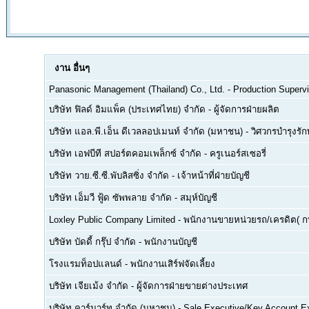
งาน
อื่นๆ
Panasonic Management (Thailand) Co., Ltd.
-
Production Supervi
บริษัท ฟิลด์ อิมแพ็ค (ประเทศไทย) จำกัด
-
ผู้จัดการฝ่ายผลิต
บริษัท แอล.พี.เอ็น ดีเวลลอปเมนท์ จำกัด (มหาชน)
-
วิศวกรบำรุงรั
บริษัท เอฟบีที สปอร์ตคอมเพล็กซ์ จำกัด
-
ครูเนอร์สเซอรี่
บริษัท วาย.ซี.ซี.พับลิสซิ่ง จำกัด
-
เจ้าหน้าที่ฝ่ายบัญชี
บริษัท เอ็มวี ฟู้ด ซัพพลาย จำกัด
-
สมุห์บัญชี
Loxley Public Company Limited
-
พนักงานขายหน่วยรถ/เครดิต( ก
บริษัท บัดดี้ กรุ๊ป จำกัด
-
พนักงานบัญชี
โรงแรมท็อปแลนด์
-
พนักงานเสิร์ฟจัดเลี้ยง
บริษัท เจียเม้ง จำกัด
-
ผู้จัดการฝ่ายขายต่างประเทศ
บริษัท คาร์มาร์ท จำกัด (มหาชน)
-
Sale Executive/Key Account E