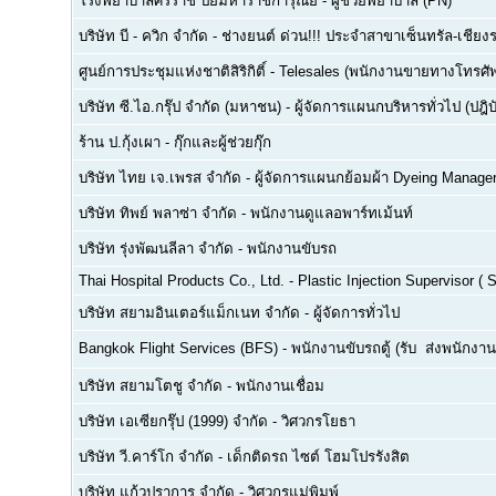
โรงพยาบาลศิริราช ปิยมหาราชการุณย์
-
ผู้ช่วยพยาบาล (PN)
บริษัท บี - ควิก จำกัด
-
ช่างยนต์ ด่วน!!! ประจำสาขาเซ็นทรัล-เชียงร
ศูนย์การประชุมแห่งชาติสิริกิติ์
-
Telesales (พนักงานขายทางโทรศัพท์
บริษัท ซี.ไอ.กรุ๊ป จำกัด (มหาชน)
-
ผู้จัดการแผนกบริหารทั่วไป (ปฎิบ
ร้าน ป.กุ้งเผา
-
กุ๊กและผู้ช่วยกุ๊ก
บริษัท ไทย เจ.เพรส จำกัด
-
ผู้จัดการแผนกย้อมผ้า Dyeing Manage
บริษัท ทิพย์ พลาซ่า จำกัด
-
พนักงานดูแลอพาร์ทเม้นท์
บริษัท รุ่งพัฒนลีลา จำกัด
-
พนักงานขับรถ
Thai Hospital Products Co., Ltd.
-
Plastic Injection Supervisor (
บริษัท สยามอินเตอร์แม็กเนท จำกัด
-
ผู้จัดการทั่วไป
Bangkok Flight Services (BFS)
-
พนักงานขับรถตู้ (รับ  ส่งพนักงาน
บริษัท สยามโตชู จำกัด
-
พนักงานเชื่อม
บริษัท เอเซียกรุ๊ป (1999) จำกัด
-
วิศวกรโยธา
บริษัท วี.คาร์โก จำกัด
-
เด็กติดรถ ไซต์ โฮมโปรรังสิต
บริษัท แก้วปราการ จำกัด
-
วิศวกรแม่พิมพ์