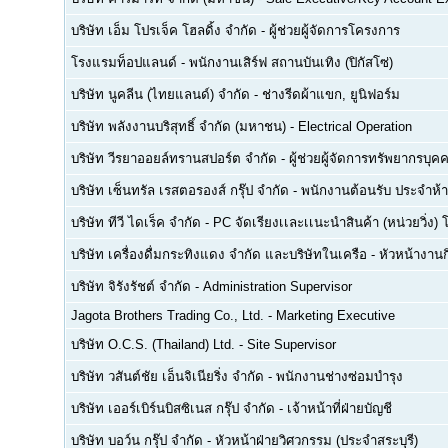
บริษัท เอ็ม โปรเจ็ค โฮลดิ้ง จำกัด
-
ผู้ช่วยผู้จัดการโครงการ
โรงแรมท็อปแลนด์
-
พนักงานเสิร์ฟ สถานบันเทิง (ปิกัสโซ่)
บริษัท นูคลีน (ไทยแลนด์) จำกัด
-
ช่างรีดผ้าแขก, ยูนิฟอร์ม
บริษัท พลังงานบริสุทธิ์ จำกัด (มหาชน)
-
Electrical Operation
บริษัท วีรยาออยล์ทรานสปอร์ต จำกัด
-
ผู้ช่วยผู้จัดการทรัพยากรบ
บริษัท เซ็นทรัล เรสตอรองส์ กรุ๊ป จำกัด
-
พนักงานต้อนรับ ประจำห้า
บริษัท ทีวี ไดเร็ค จำกัด
-
PC จัดเรียงเเละเเนะนำสินค้า (หน่วยวิ่ง) 
บริษัท เครื่องดื่มกระทิงแดง จำกัด และบริษัทในเครือ
-
หัวหน้างา
บริษัท จิรังรัชต์ จำกัด
-
Administration Supervisor
Jagota Brothers Trading Co., Ltd.
-
Marketing Executive
บริษัท O.C.S. (Thailand) Ltd.
-
Site Supervisor
บริษัท วสันต์ชัย เอ็นจิเนียริ่ง จำกัด
-
พนักงานช่างซ่อมบำรุง
บริษัท เออร์เบิร์นบิสซิเนส กรุ๊ป จำกัด
-
เจ้าหน้าที่ฝ่ายบัญชี
บริษัท บอว์น กรุ๊ป จำกัด
-
หัวหน้าฝ่ายวิศวกรรม (ประจำสระบุรี)