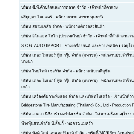
บริษัท ซี.พี.ค้าปลีกและการตลาด จำกัด
-
เจ้าหน้าที่ค่าแรง
ศรีบุญมา โฮมแคร์
-
พนักงานขาย สาขาปทุมธานี
บริษัท สยามเภสัช จำกัด
-
พนักงานติดรถส่งสินค้า
บริษัท อิโนแอค โตไก (ประเทศไทย) จำกัด
-
เจ้าหน้าที่สำนักงาน
S.C.G. AUTO IMPORT
-
ช่างเครื่องยนต์ และช่างเทคนิค ( รถยุโรป -
บริษัท เดอะ ไมเนอร์ ฟู้ด กรุ๊ป จำกัด (มหาชน)
-
พนักงานประจำร้าน(F
บางนา
บริษัท ไทยไทม์ เซอร์วิส จำกัด
-
พนักงานขับรถลีมูซีน
บริษัท เดอะ ไมเนอร์ ฟู้ด กรุ๊ป จำกัด (มหาชน)
-
พนักงานประจำร้าน(
เกล้า
บริษัท เครื่องดื่มกระทิงแดง จำกัด และบริษัทในเครือ
-
เจ้าหน้าที่
Bridgestone Tire Manufacturing (Thailand) Co., Ltd
-
Production P
บริษัท อาควา นิชิฮาร่า คอร์ปอเรชั่น จำกัด
-
วิศวกรเครื่องกล(โรงงา
ห้างหุ้นส่วนจำกัด บี.ลั๊ค.กี้
-
พ่อครัว/แม่ครัว
บริษัท พิงค์ ไลน์ เอนเตอร์ไพรส์ จำกัด
-
พริตตี้/MC/พิธีกร (งานประ